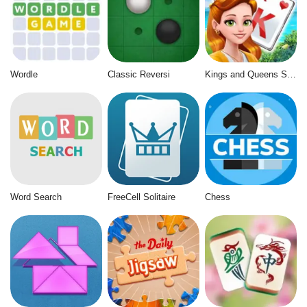
Wordle
Classic Reversi
Kings and Queens Solitaire Tripeaks
Word Search
FreeCell Solitaire
Chess