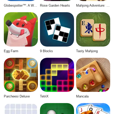
Globespotter™: A World of Difference™
Rose Garden Hearts
Mahjong Adventure: World Quest
Egg Farm
9 Blocks
Tasty Mahjong
Parcheesi Deluxe
TetriX
Mancala