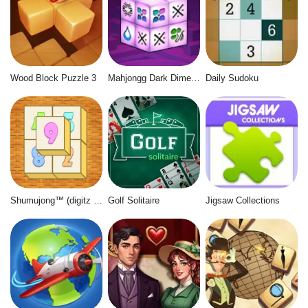
Wood Block Puzzle 3
Mahjongg Dark Dimensions
Daily Sudoku
Shumujong™ (digitz mahjong)
Golf Solitaire
Jigsaw Collections