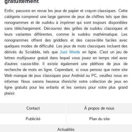
gratuitement
Enfin, passons en revue les jeux de papier et crayon classiques. Cette
catégorie comprend une large gamme de jeux de chiffres tels que des
nonogrammes et de sudoku à imprimer qui sont toujours disponibles
sans téléchargement. Découvrez des grilles de sudoku classiques et
leurs variantes différentes, comme le sudoku mathématique. Les
Lorsque vous pensez aux meilleurs jeux classiques en ligne, certains
nonogrammes offrent des griddlers et des casse-tête faciles avec
se souviennent peut-être des meilleurs jeux vidéo qui ont depuis
quelques modes de difficulté. Les jeux de mots classiques incluent des
longtemps évolué vers des genres entiers. Tetris et Zuma, Bubble
dérivés du Scrabble, tels que
Just Words
en ligne. C'est un jeu de
Shooter et Bejeweled ne sont que quelques exemples de ces jeux
lettres multijoueur gratuit dans lequel vous jouez en temps réel avec
occasionnels. Et vous trouverez certainement de nombreux jeux de
d'autres casse-tête. Il existe également une pléthore de jeux de
bulles et de bijoux pour jouer gratuitement en ligne sur notre portail.
recherche de mots en ligne. Cependant, si vous pensez que notre site
C'est pourquoi, dans cette catégorie, nous avons rassemblé une
Web manque de jeux classiques pour Android ou PC, veuillez nous en
collection des meilleurs jeux vidéo et des jeux de réflexion et de société
informer. Nous serons heureux d'enrichir notre collection de jeux en
classiques pour toute la famille, à apprécier dès maintenant sur votre
ligne gratuits pour les enfants et les seniors pour votre plus grand
PC ou votre appareil mobile.
plaisir.
Contact
À propos de nous
Publicité
Plan du site
Actualités