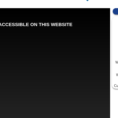
W
W
Cu