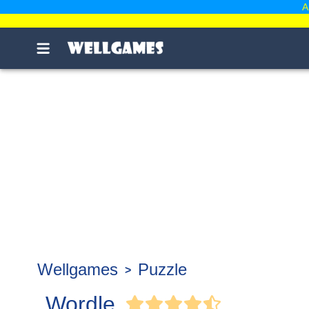
A
Wellgames
Puzzle
Wordle