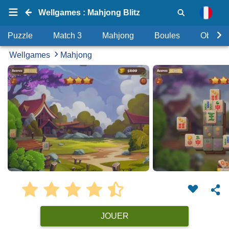
Wellgames : Mahjong Blitz
Puzzle
Match 3
Mahjong
Boules
Objets
Wellgames
Mahjong
JOUER