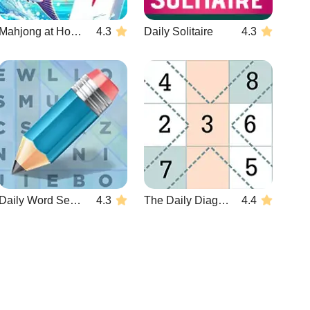
Mahjong at Home: Aloha Edition
4.3
Daily Solitaire
4.3
Daily Word Search
4.3
The Daily Diagonal Sudoku
4.4