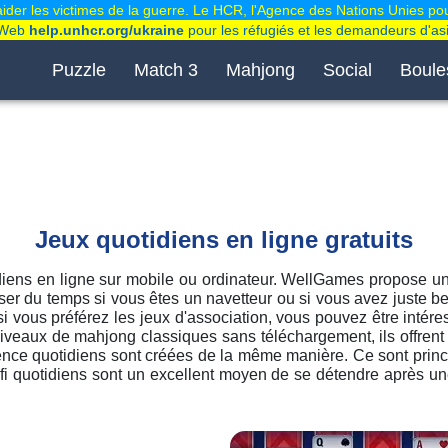
der les victimes de la guerre. Le HCR, l'Agence des Nations Unies pou
e Web
help.unhcr.org/ukraine
pour les réfugiés et les demandeurs d'asi
Puzzle
Match 3
Mahjong
Social
Boule
Jeux quotidiens en ligne gratuits
diens en ligne sur mobile ou ordinateur. WellGames propose un
ser du temps si vous êtes un navetteur ou si vous avez juste b
si vous préférez les jeux d'association, vous pouvez être intér
iveaux de mahjong classiques sans téléchargement, ils offrent
ence quotidiens sont créées de la même manière. Ce sont princi
éfi quotidiens sont un excellent moyen de se détendre après u