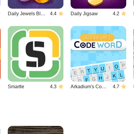
Daily Jewels Blitz Mahjong
4.4
Daily Jigsaw
4.2
Smartle
4.3
Arkadium's Codeword
4.7