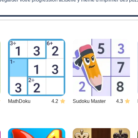
MathDoku
4.2
Sudoku Master
4.3