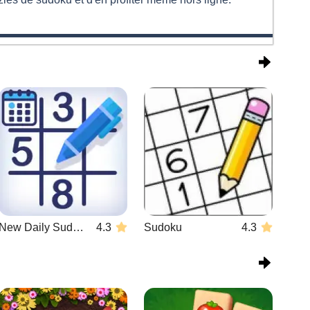
New Daily Sudoku
4.3
Sudoku
4.3