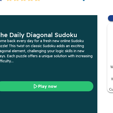
W
W
Cu