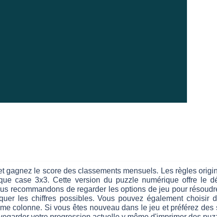
et gagnez le score des classements mensuels. Les règles origi
ue case 3x3. Cette version du puzzle numérique offre le dé
ous recommandons de regarder les options de jeu pour résoudre 
uer les chiffres possibles. Vous pouvez également choisir d
e colonne. Si vous êtes nouveau dans le jeu et préférez des 
uvegarder votre progression actuelle y même d'imprimer des puzz