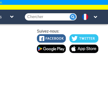
i.
s
Suivez-nous: