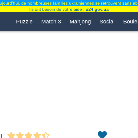
ujourd'hui, de nombreuses familles ukrainiennes se retrouvent sans abr
Ils ont besoin de votre aide :
u24.gov.ua
Puzzle
Match 3
Mahjong
Social
Boule
u