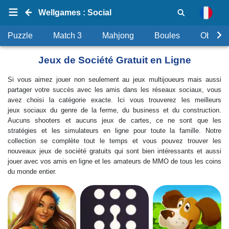
Wellgames : Social
Puzzle
Match 3
Mahjong
Boules
Objets
Jeux de Société Gratuit en Ligne
Si vous aimez jouer non seulement au jeux multijoueurs mais aussi
partager votre succès avec les amis dans les réseaux sociaux, vous
avez choisi la catégorie exacte. Ici vous trouverez les meilleurs
jeux sociaux du genre de la ferme, du business et du construction.
Aucuns shooters et aucuns jeux de cartes, ce ne sont que les
stratégies et les simulateurs en ligne pour toute la famille. Notre
collection se complète tout le temps et vous pouvez trouver les
nouveaux jeux de société gratuits qui sont bien intéressants et aussi
jouer avec vos amis en ligne et les amateurs de ММО de tous les coins
du monde entier.