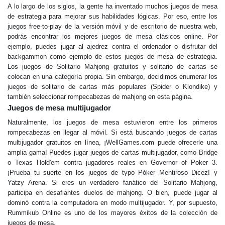
A lo largo de los siglos, la gente ha inventado muchos juegos de mesa
de estrategia para mejorar sus habilidades lógicas. Por eso, entre los
juegos free-to-play de la versión móvil y de escritorio de nuestra web,
podrás encontrar los mejores juegos de mesa clásicos online. Por
ejemplo, puedes jugar al ajedrez contra el ordenador o disfrutar del
backgammon como ejemplo de estos juegos de mesa de estrategia.
Los juegos de Solitario Mahjong gratuitos y solitario de cartas se
colocan en una categoría propia. Sin embargo, decidimos enumerar los
juegos de solitario de cartas más populares (Spider o Klondike) y
también seleccionar rompecabezas de mahjong en esta página.
Juegos de mesa multijugador
Naturalmente, los juegos de mesa estuvieron entre los primeros
rompecabezas en llegar al móvil. Si está buscando juegos de cartas
multijugador gratuitos en línea, ¡WellGames.com puede ofrecerle una
amplia gama! Puedes jugar juegos de cartas multijugador, como Bridge
o Texas Hold'em contra jugadores reales en Governor of Poker 3.
¡Prueba tu suerte en los juegos de typo Póker Mentiroso Dicez! y
Yatzy Arena. Si eres un verdadero fanático del Solitario Mahjong,
participa en desafiantes duelos de mahjong. O bien, puede jugar al
dominó contra la computadora en modo multijugador. Y, por supuesto,
Rummikub Online es uno de los mayores éxitos de la colección de
juegos de mesa.