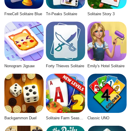
FreeCell Solitaire Blue
Tri-Peaks Solitaire
Solitaire Story 3
Nonogram Jigsaw
Forty Thieves Solitaire
Emily's Hotel Solitaire
Backgammon Duel
Solitaire Farm Seasons 2
Classic UNO