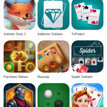
Solitaire Story 2
Addiction Solitaire
TriPeakz!
Parcheesi Deluxe
Mancala
Spider Solitaire