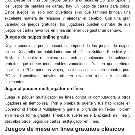
tipo. Desde los clásicos juegos de solitario hasta el Solitario Spider y
los juegos de batallas de cartas, hay un juego de cartas para todos.
Estos juegos no sólo son divertidos sino que también brindan una
excelente manera de relajarse y ejercitar el cerebro. Con una gran
variedad de juegos gratuitos, los jugadores pueden disfrutar de sus
juegos de cartas favoritos en línea sin tener que gastar un centavo.
Juegos de naipes online gratis
Déjate conquistar por el encanto atemporal de los juegos de naipes
online. Desarrolla tus habilidades con el clásico Solitario Klondike y el
Solitario Tripeaks o explora una extensa colección de solitarios
gratuitos que ofrece innumerables variaciones. Ya sea que prefieras
jugar en tu PC o mientras viajas, los juegos de solitario gratuitos para
PC y dispositivos móviles ofrecen diversión infinita y desafíos
alucinantes.
Jugar al póquer multijugador en línea
Juega al póquer multijugador en línea contra la computadora u otros
jugadores en tiempo real. Pon a prueba tu suerte y tus habilidades en
Governor of Poker 3 Multiplayer y gana a lo grande en Texas Hold'em
en línea de forma gratuita. Prueba tu suerte en el Blackjack en línea y
descubre otros juegos de cartas multijugador en línea.
Juegos de mesa en línea gratuitos clásicos