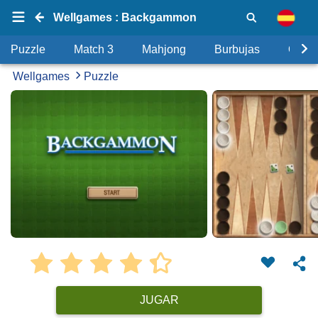
Wellgames : Backgammon
Puzzle
Match 3
Mahjong
Burbujas
Objet
Wellgames
Puzzle
JUGAR