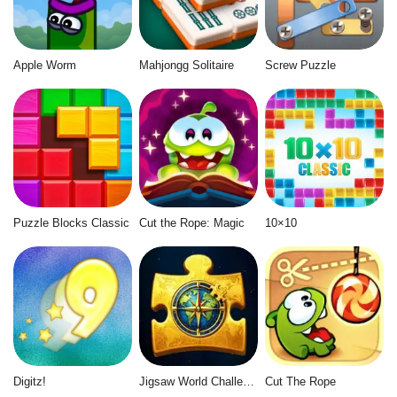
Apple Worm
Mahjongg Solitaire
Screw Puzzle
Puzzle Blocks Classic
Cut the Rope: Magic
10×10
Digitz!
Jigsaw World Challenge
Cut The Rope