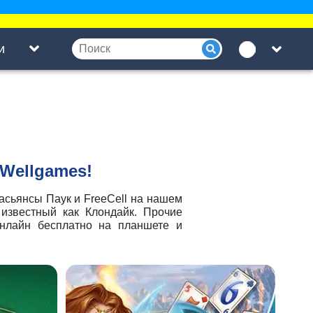
и
Wellgames!
асьянсы Паук и FreeCell на нашем
известный как Клондайк. Прочие
онлайн бесплатно на планшете и