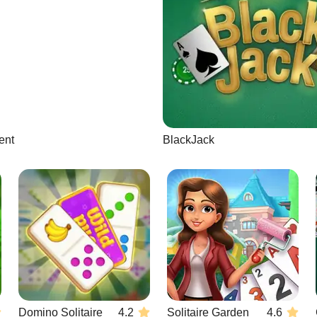
ent
BlackJack
Domino Solitaire
4.2
Solitaire Garden
4.6