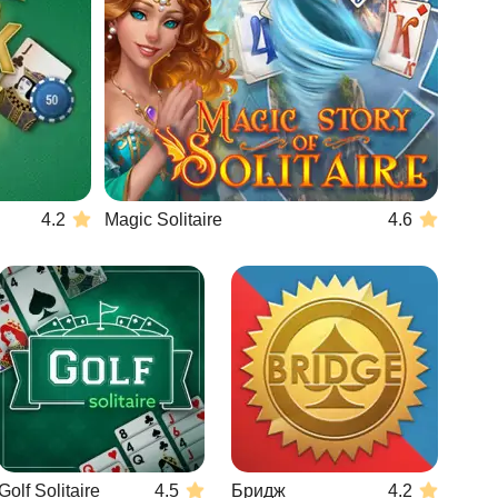
4.2
Magic Solitaire
4.6
Golf Solitaire
4.5
Бридж
4.2