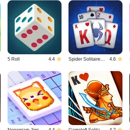
5 Roll
4.4
Spider Solitaire Blue
4.6
Nonogram Jigsaw
4.4
Gameloft Solitaire
4.2