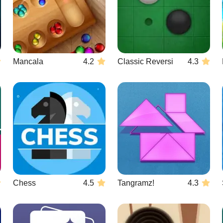
Mancala
4.2
Classic Reversi
4.3
Chess
4.5
Tangramz!
4.3