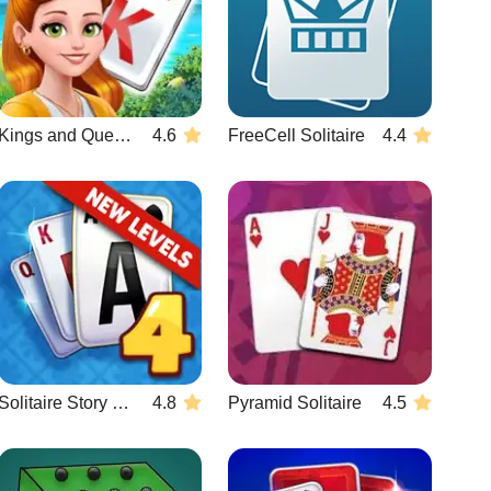
Kings and Queens Solitaire Tripeaks
4.6
FreeCell Solitaire
4.4
Solitaire Story TriPeaks 4
4.8
Pyramid Solitaire
4.5