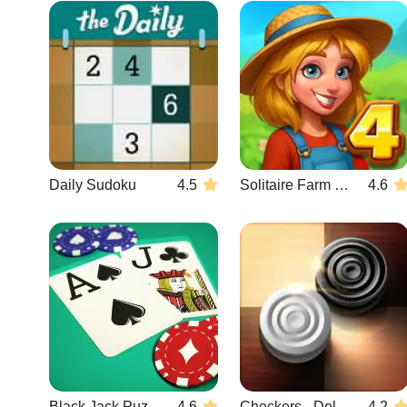
Daily Sudoku
4.5
Solitaire Farm Seasons 4
4.6
Black Jack Puzzle
4.6
Checkers - Deluxe Edition
4.2