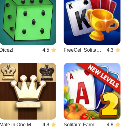
Dicez!
4.5
FreeCell Solitaire Blue
4.3
Mate in One Move
4.8
Solitaire Farm Seasons 2
4.8