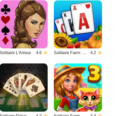
Solitaire L'Amour
4.6
Solitaire Farm: Seasons
4.2
Solitaire Deluxe Edition
4.2
Solitaire Farm Seasons 3
4.4