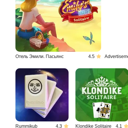
Отель Эмили. Пасьянс
4.5
Advertisem
Rummikub
4.3
Klondike Solitaire
4.1