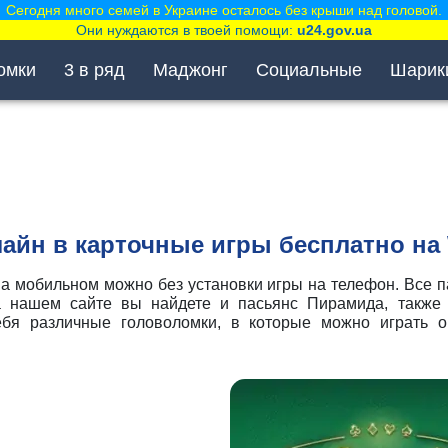
Сегодня много семей в Украине осталось без крыши над головой.
Они нуждаются в твоей помощи:
u24.gov.ua
омки
3 в ряд
Маджонг
Социальные
Шарик
лайн в карточные игры бесплатно на 
на мобильном можно без установки игры на телефон. Все п
 нашем сайте вы найдете и пасьянс Пирамида, также 
бя различные головоломки, в которые можно играть 