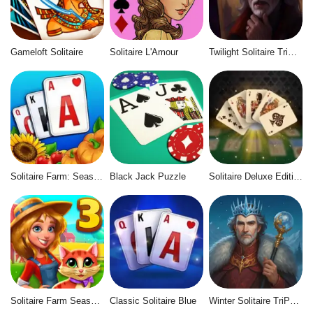
Gameloft Solitaire
Solitaire L'Amour
Twilight Solitaire TriPeaks
Solitaire Farm: Seasons
Black Jack Puzzle
Solitaire Deluxe Edition
Solitaire Farm Seasons 3
Classic Solitaire Blue
Winter Solitaire TriPeaks