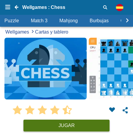
Wellgames : Chess
Puzzle
Match 3
Mahjong
Burbujas
Objet
Wellgames
Cartas y tablero
JUGAR