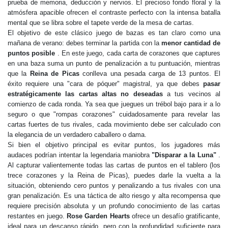
prueba de memoria, deducción y nervios. El precioso fondo floral y la
atmósfera apacible ofrecen el contraste perfecto con la intensa batalla
mental que se libra sobre el tapete verde de la mesa de cartas.
El objetivo de este clásico juego de bazas es tan claro como una
mañana de verano: debes terminar la partida con la
menor cantidad de
puntos posible
. En este juego, cada carta de corazones que captures
en una baza suma un punto de penalización a tu puntuación, mientras
que la
Reina de Picas
conlleva una pesada carga de 13 puntos. El
éxito requiere una "cara de póquer" magistral, ya que debes
pasar
estratégicamente las cartas altas no deseadas
a tus vecinos al
comienzo de cada ronda. Ya sea que juegues un trébol bajo para ir a lo
seguro o que "rompas corazones" cuidadosamente para revelar las
cartas fuertes de tus rivales, cada movimiento debe ser calculado con
la elegancia de un verdadero caballero o dama.
Si bien el objetivo principal es evitar puntos, los jugadores más
audaces podrían intentar la legendaria maniobra
"Disparar a la Luna"
.
Al capturar valientemente todas las cartas de puntos en el tablero (los
trece corazones y la Reina de Picas), puedes darle la vuelta a la
situación, obteniendo cero puntos y penalizando a tus rivales con una
gran penalización. Es una táctica de alto riesgo y alta recompensa que
requiere precisión absoluta y un profundo conocimiento de las cartas
restantes en juego.
Rose Garden Hearts
ofrece un desafío gratificante,
ideal para un descanso rápido, pero con la profundidad suficiente para