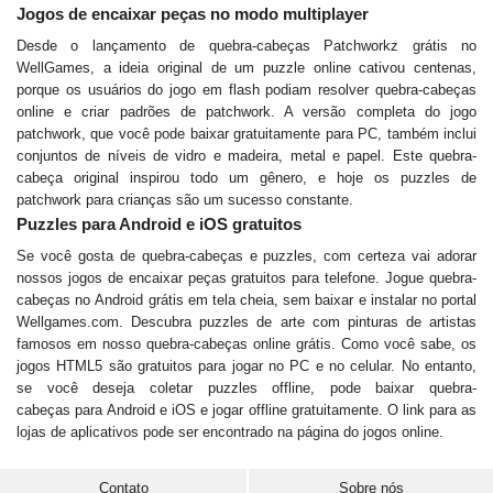
Jogos de encaixar peças no modo multiplayer
Desde o lançamento de quebra-cabeças Patchworkz grátis no
WellGames, a ideia original de um puzzle online cativou centenas,
porque os usuários do jogo em flash podiam resolver quebra-cabeças
online e criar padrões de patchwork. A versão completa do jogo
patchwork, que você pode baixar gratuitamente para PC, também inclui
conjuntos de níveis de vidro e madeira, metal e papel. Este quebra-
cabeça original inspirou todo um gênero, e hoje os puzzles de
patchwork para crianças são um sucesso constante.
Puzzles para Android e iOS gratuitos
Se você gosta de quebra-cabeças e puzzles, com certeza vai adorar
nossos jogos de encaixar peças gratuitos para telefone. Jogue quebra-
cabeças no Android grátis em tela cheia, sem baixar e instalar no portal
Wellgames.com. Descubra puzzles de arte com pinturas de artistas
famosos em nosso quebra-cabeças online grátis. Como você sabe, os
jogos HTML5 são gratuitos para jogar no PC e no celular. No entanto,
se você deseja coletar puzzles offline, pode baixar quebra-
cabeças para Android e iOS e jogar offline gratuitamente. O link para as
lojas de aplicativos pode ser encontrado na página do jogos online.
Contato
Sobre nós