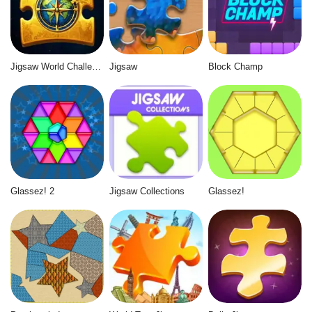
Jigsaw World Challenge
Jigsaw
Block Champ
Glassez! 2
Jigsaw Collections
Glassez!