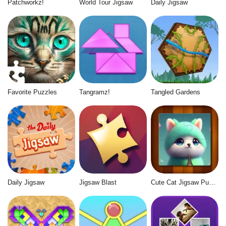
Patchworkz!
World Tour Jigsaw
Daily Jigsaw
Favorite Puzzles
Tangramz!
Tangled Gardens
Daily Jigsaw
Jigsaw Blast
Cute Cat Jigsaw Puzzle