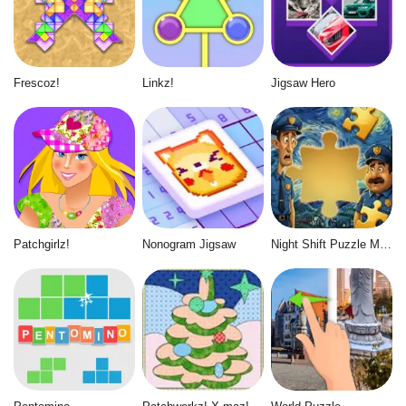
Frescoz!
Linkz!
Jigsaw Hero
Patchgirlz!
Nonogram Jigsaw
Night Shift Puzzle Mayhem