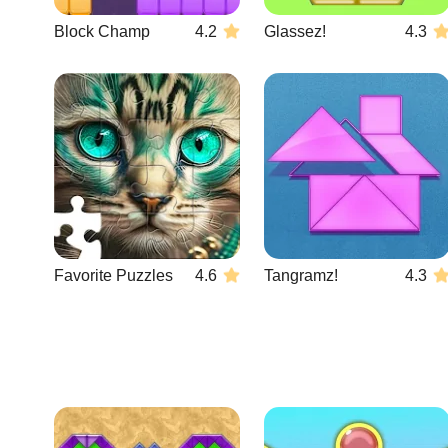
Block Champ
4.2
Glassez!
4.3
Favorite Puzzles
4.6
Tangramz!
4.3