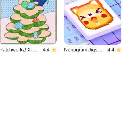
Patchworkz! X-maz!
4.4
Nonogram Jigsaw
4.4