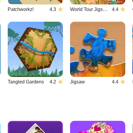
Patchworkz!
4.3
World Tour Jigsaw
4.4
Tangled Gardens
4.2
Jigsaw
4.4