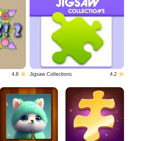
4.8
Jigsaw Collections
4.2