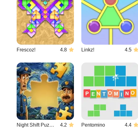
Frescoz!
4.8
Linkz!
4.5
Night Shift Puzzle Mayhem
4.2
Pentomino
4.4