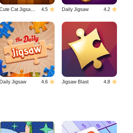
Cute Cat Jigsaw Puzzle
4.5
Daily Jigsaw
4.2
Daily Jigsaw
4.6
Jigsaw Blast
4.8