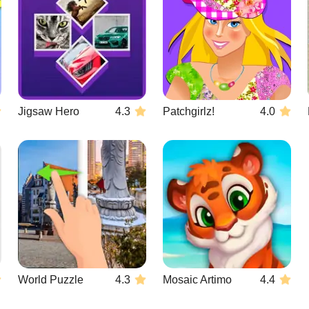
Jigsaw Hero
4.3
Patchgirlz!
4.0
World Puzzle
4.3
Mosaic Artimo
4.4