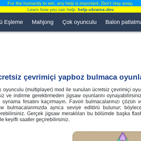
For the humanity to win, any help is important. Don't stay away.
Learn how you can help:
help-ukraine.dev
ü Eşleme
Mahjong
Çok oyunculu
Balon patlatm
retsiz çevrimiçi yapboz bulmaca oyunl
oyunculu (multiplayer) mod ile sunulan ücretsiz çevrimiçi oyu
iz ve indirme gerektirmeden jigsaw oyunlarını oynayabilirsiniz
i oynama fırsatını kaçırmayın. Favori bulmacalarınızı çözün v
w bulmacalarımızda ayrıca seviye editörü bulunur; böylec
österebilirsiniz. Gerçek jigsaw meraklıları bu bölümde başka fla
 keyifli saatler geçirebilirsiniz.