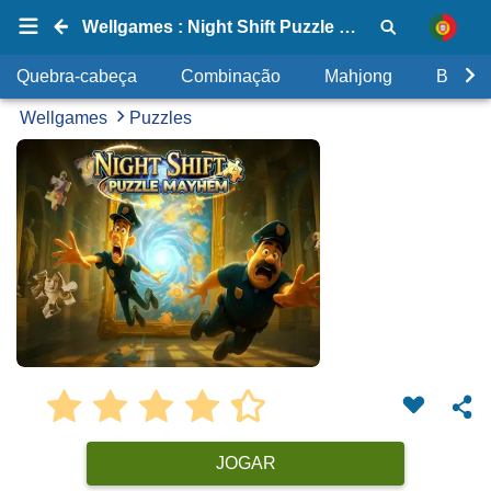
Wellgames : Night Shift Puzzle Mayhem
Quebra-cabeça
Combinação
Mahjong
Bolhas
Wellgames
Puzzles
JOGAR