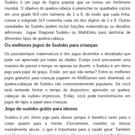
Sudoku é um jogo de lógica popular que se tornou um fenômeno
mundial. O objetivo do quebra-cabeça é preencher os quadrados vazios
em uma grade 9x9 com números de 1 a 9, de modo que cada linha,
coluna e subgrade 3x3 contenha cada um dos dígitos de 1 a 9. Outras
variedades de Sudoku podem incluir funções matemáticas ou desafios
adicionais. Jogue Diagonal Sudoku ou MathDoku para desfrutar de
diferentes tipos de quebra-cabeça.
Os melhores jogos de Sudoku para crianças
Os passatempos matematicos é dos jogos divertidos e desafiador que
pode ser apreciado por todas as idades. Esteja você procurando uma
maneira de passar o tempo ou apenas se divertir, o Sudoku é um ótimo
jogo para jogar de graça. Então, por que não tentar? Entre os melhores
jogos gratuitos para crianças jogarem no WellGames sem download, os
quebra-cabeças de Sudoku são consistentemente populares. Se você
está tentando limitar o tempo do dispositivo, aproveite os quebra-
cabeças de sudoku impressos. Então, você pode transformá-los em
jogos de lápis e papel para crianças.
Jogo de sudoku grátis para idosos
Sudoku é um ótimo jogo para idosos porque é benéfico tanto para o
corpo quanto para a mente. Fisicamente, mantém os idosos
mentalmente ativos, o que é importante para a saúde geral. Também