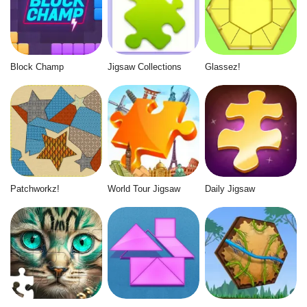
Block Champ
Jigsaw Collections
Glassez!
Patchworkz!
World Tour Jigsaw
Daily Jigsaw