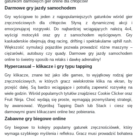
gatunkom darmowych gier online dla chłopców!
Darmowe gry jazdy samochodem
Gry wyścigowe to jeden z najpopularniejszych gatunków wśród gier
zręcznościowych dla chłopców. Słyną z dynamicznej akcji i
emocjonującej rozgrywki. Do najbardziej wciągających należą 4x4,
wyścigi motocykli oraz gry z samochodem wyścigowym. Gry
kaskaderskie obejmują drag racing, drifting i spektakularne uphill rush.
Większość symulacji pojazdów pozwala prowadzić różne maszyny –
ciężarówki, autobusy czy quady. Darmowe gry jazdy samochodem
online to świetny sposób na relaks i dawkę adrenaliny!
Hypercasual – klikacze i gry typu tapping
Gry klikacze, znane też jako idle games, to wyjątkowy rodzaj gier
zręcznościowych, w których gracz wielokrotnie klika na ekran, by
przejść dalej. Są bardzo wciągające i potrafią zapewnić rozrywkę na
wiele godzin. Wśród popularnych tytułów znajdziesz Cookie Clicker oraz
Fruit Ninja. Choć wydają się proste, wymagają przemyślanej strategii,
by awansować. Wypróbuj Tapping Dash lub Stack i ciesz się
darmowymi grami klikaczami online bez pobierania.
Zabawne gry biegowe online
Gry biegowe to kolejny popularny gatunek zręcznościówek, który
wymaga szybkiego myślenia i refleksu. Gracz musi prowadzić bohatera