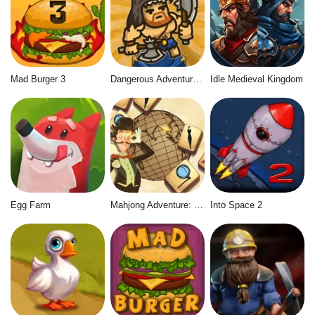
Mad Burger 3
Dangerous Adventure 2
Idle Medieval Kingdom
Egg Farm
Mahjong Adventure: World Quest
Into Space 2