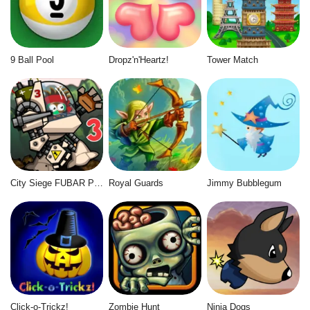
9 Ball Pool
Dropz'n'Heartz!
Tower Match
City Siege FUBAR Pack
Royal Guards
Jimmy Bubblegum
Click-o-Trickz!
Zombie Hunt
Ninja Dogs