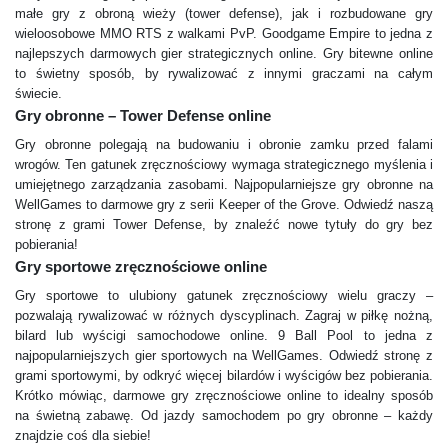
małe gry z obroną wieży (tower defense), jak i rozbudowane gry
wieloosobowe MMO RTS z walkami PvP. Goodgame Empire to jedna z
najlepszych darmowych gier strategicznych online. Gry bitewne online
to świetny sposób, by rywalizować z innymi graczami na całym
świecie.
Gry obronne – Tower Defense online
Gry obronne polegają na budowaniu i obronie zamku przed falami
wrogów. Ten gatunek zręcznościowy wymaga strategicznego myślenia i
umiejętnego zarządzania zasobami. Najpopularniejsze gry obronne na
WellGames to darmowe gry z serii Keeper of the Grove. Odwiedź naszą
stronę z grami Tower Defense, by znaleźć nowe tytuły do gry bez
pobierania!
Gry sportowe zręcznościowe online
Gry sportowe to ulubiony gatunek zręcznościowy wielu graczy –
pozwalają rywalizować w różnych dyscyplinach. Zagraj w piłkę nożną,
bilard lub wyścigi samochodowe online. 9 Ball Pool to jedna z
najpopularniejszych gier sportowych na WellGames. Odwiedź stronę z
grami sportowymi, by odkryć więcej bilardów i wyścigów bez pobierania.
Krótko mówiąc, darmowe gry zręcznościowe online to idealny sposób
na świetną zabawę. Od jazdy samochodem po gry obronne – każdy
znajdzie coś dla siebie!