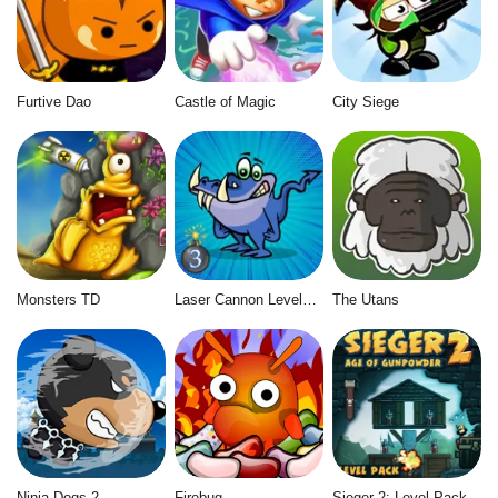
Furtive Dao
Castle of Magic
City Siege
Monsters TD
Laser Cannon Levels Pack
The Utans
Ninja Dogs 2
Firebug
Sieger 2: Level Pack