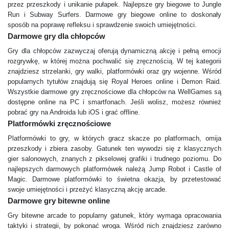
przez przeszkody i unikanie pułapek. Najlepsze gry biegowe to Jungle
Run i Subway Surfers. Darmowe gry biegowe online to doskonały
sposób na poprawę refleksu i sprawdzenie swoich umiejętności.
Darmowe gry dla chłopców
Gry dla chłopców zazwyczaj oferują dynamiczną akcję i pełną emocji
rozgrywkę, w której można pochwalić się zręcznością. W tej kategorii
znajdziesz strzelanki, gry walki, platformówki oraz gry wojenne. Wśród
popularnych tytułów znajdują się Royal Heroes online i Demon Raid.
Wszystkie darmowe gry zręcznościowe dla chłopców na WellGames są
dostępne online na PC i smartfonach. Jeśli wolisz, możesz również
pobrać gry na Androida lub iOS i grać offline.
Platformówki zręcznościowe
Platformówki to gry, w których gracz skacze po platformach, omija
przeszkody i zbiera zasoby. Gatunek ten wywodzi się z klasycznych
gier salonowych, znanych z pikselowej grafiki i trudnego poziomu. Do
najlepszych darmowych platformówek należą Jump Robot i Castle of
Magic. Darmowe platformówki to świetna okazja, by przetestować
swoje umiejętności i przeżyć klasyczną akcję arcade.
Darmowe gry bitewne online
Gry bitewne arcade to popularny gatunek, który wymaga opracowania
taktyki i strategii, by pokonać wroga. Wśród nich znajdziesz zarówno