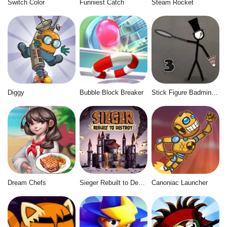
Switch Color
Funniest Catch
Steam Rocket
Diggy
Bubble Block Breaker
Stick Figure Badminton 3
Dream Chefs
Sieger Rebuilt to Destroy
Canoniac Launcher