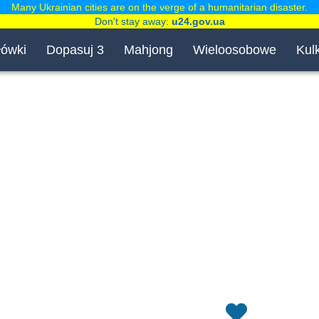
Many Ukrainian cities are on the verge of a humanitarian disaster.
Don't stay away:
u24.gov.ua
łówki
Dopasuj 3
Mahjong
Wieloosobowe
Kulk