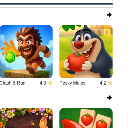
Clash & Run
4.3
Pesky Moles
4.2