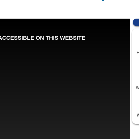
F
W
W