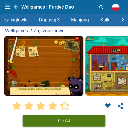
Wellgames : Furtive Dao
Łamigłówki
Dopasuj 3
Mahjong
Kulki
Uk
Wellgames
Zręcznościowe
GRAJ