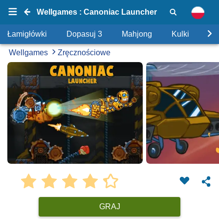
Wellgames : Canoniac Launcher
Łamigłówki
Dopasuj 3
Mahjong
Kulki
Uk
Wellgames
Zręcznościowe
GRAJ