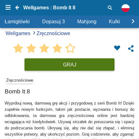
Wellgames : Bomb It 8
Łamigłówki
Dopasuj 3
Mahjong
Kulki
Uk
Wellgames
Zręcznościowe
GRAJ
Zręcznościowe
Bomb It 8
Wypróbuj nową, darmową grę akcji i przygodową z serii Bomb It! Dzięki
zupełnie nowym funkcjom, takim jak postacie, wyzwania i bonusy do
odblokowania, ta darmowa gra zręcznościowa online jest bardziej
wciągająca niż kiedykolwiek. Używaj strzałek do poruszania się i spacji
do podrzucania bomb. Ukrywaj się, aby nie dać się złapać, i eliminuj
wszystkie potwory, aby ukończyć poziom. Graj codziennie, aby zgarnąć