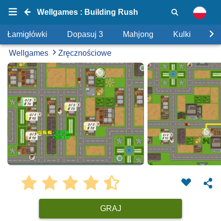
Wellgames : Building Rush
Łamigłówki
Dopasuj 3
Mahjong
Kulki
Uk
Wellgames
Zręcznościowe
GRAJ