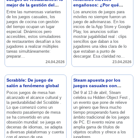
mejor de la gestión del
engañosos: ¿Por qué
tiempo y la simulación
funcionan?
Entre las numerosas variantes
Los anuncios de juegos para
de los juegos casuales, los
móviles no siempre fueron un
juegos de cocina con gestión
juego de adivinanzas.
En los
del tiempo ocupan un lugar
inicios de la App Store y Google
especial.
Dinámicos pero
Play, los anuncios solían
accesibles, estos simuladores
mostrar jugabilidad real : clips
de restaurantes desafían a los
sencillos que daban a los
jugadores a realizar múltiples
jugadores una idea clara de lo
tareas simultáneamente:
que estaban a punto de
preparar…
descargar.
Esa claridad no…
24.04.2026
23.04.2026
Scrabble: De juego de
Steam apuesta por los
salón a fenómeno global
juegos casuales con
Hidden Object Fest.
Pocos juegos de mesa han
Del 9 al 13 de abril, Steam
alcanzado el alcance cultural y
celebra su Hidden Object Fest ,
la perdurabilidad del Scrabble .
un evento que pone de relieve
Lo que comenzó como un
un género que lleva mucho
modesto pasatiempo de mesa
tiempo prosperando fuera del
se ha convertido en una
ámbito tradicional de los juegos
obsesión mundial: se juega en
de PC.
El evento reúne una
decenas de idiomas, se adapta
amplia gama de títulos de
a diversas plataformas y cuenta
objetos ocultos y ofrece a los
con el apoyo de una…
jugadores…