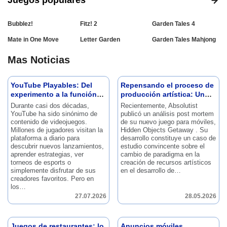
Juegos populares
Bubblez!
Fitz! 2
Garden Tales 4
Mate in One Move
Letter Garden
Garden Tales Mahjong
Mas Noticias
YouTube Playables: Del
Repensando el proceso de
experimento a la función
producción artística: Un
oficial
análisis posterior a la
Durante casi dos décadas,
Recientemente, Absolutist
escapada de objetos
YouTube ha sido sinónimo de
publicó un análisis post mortem
oculto
contenido de videojuegos.
de su nuevo juego para móviles,
Millones de jugadores visitan la
Hidden Objects Getaway .
Su
plataforma a diario para
desarrollo constituye un caso de
descubrir nuevos lanzamientos,
estudio convincente sobre el
aprender estrategias, ver
cambio de paradigma en la
torneos de esports o
creación de recursos artísticos
simplemente disfrutar de sus
en el desarrollo de…
creadores favoritos.
Pero en
los…
27.07.2026
28.05.2026
Juegos de restaurantes: lo
Anuncios móviles