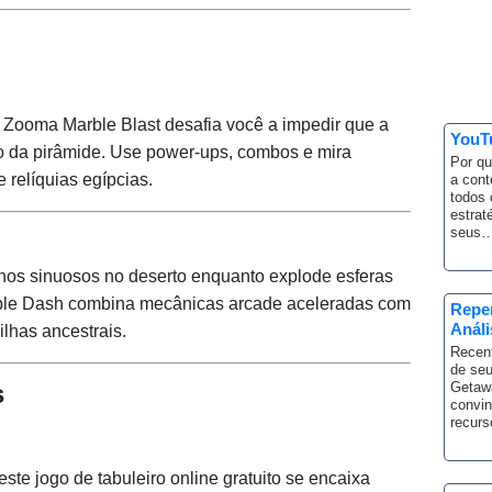
, Zooma Marble Blast desafia você a impedir que a
YouTu
o da pirâmide. Use power-ups, combos e mira
Por qu
 relíquias egípcias.
a cont
todos 
estrat
seus
hos sinuosos no deserto enquanto explode esferas
rble Dash combina mecânicas arcade aceleradas com
Repe
Anál
ilhas ancestrais.
Recent
de seu
s
Getaw
convin
recur
ste jogo de tabuleiro online gratuito se encaixa