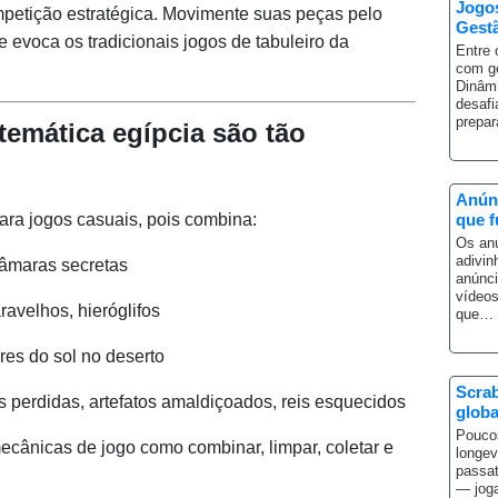
Jogo
mpetição estratégica. Movimente suas peças pelo
Gest
 evoca os tradicionais jogos de tabuleiro da
Entre 
com g
Dinâmi
desafi
prepa
temática egípcia são tão
Anúnc
ara jogos casuais, pois combina:
que 
Os anú
adivin
câmaras secretas
anúnci
vídeos
ravelhos, hieróglifos
que…
res do sol no deserto
Scrab
s perdidas, artefatos amaldiçoados, reis esquecidos
globa
Poucos
cânicas de jogo como combinar, limpar, coletar e
longev
passa
— joga