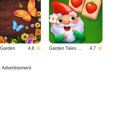
r Garden
4.8
Garden Tales Mahjong
4.7
Advertisement