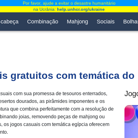
Por favor, ajude a evitar o desastre humanitário
na Ucrânia:
help.unhcr.org/ukraine
-cabeça
Combinação
Mahjong
Sociais
Bolha
s gratuitos com temática do 
Jog
asuais com sua promessa de tesouros enterrados,
desertos dourados, as pirâmides imponentes e os
tura que combina perfeitamente com a resolução de
mbinando joias, removendo peças de mahjong ou
, os jogos casuais com temática egípcia oferecem
nto.