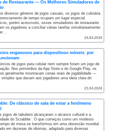
s de Restaurante — Os Melhores Simuladores de
ão
os diversos gêneros de jogos casuais, os jogos de culinária
erenciamento de tempo ocupam um lugar especial.
cos, porém acessíveis, esses simuladores de restaurante
am os jogadores a conciliar várias tarefas simultaneamente:
rar…
24.04.2026
ios enganosos para dispositivos móveis: por
funcionam
ncios de jogos para celular nem sempre foram um jogo de
hação.
Nos primórdios da App Store e do Google Play, os
os geralmente mostravam cenas reais de jogabilidade —
 simples que davam aos jogadores uma ideia clara do
23.04.2026
ble: De clássico de sala de estar a fenômeno
l
 jogos de tabuleiro alcançaram o alcance cultural e a
idade do Scrabble .
O que começou como um modesto
tempo de mesa se transformou em uma obsessão mundial
do em dezenas de idiomas, adaptado para diversas