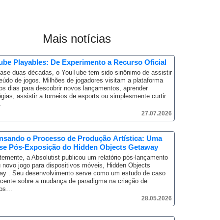
Mais notícias
be Playables: De Experimento a Recurso Oficial
ase duas décadas, o YouTube tem sido sinônimo de assistir
eúdo de jogos.
Milhões de jogadores visitam a plataforma
os dias para descobrir novos lançamentos, aprender
égias, assistir a torneios de esports ou simplesmente curtir
…
27.07.2026
nsando o Processo de Produção Artística: Uma
ise Pós-Exposição do Hidden Objects Getaway
emente, a Absolutist publicou um relatório pós-lançamento
 novo jogo para dispositivos móveis, Hidden Objects
ay .
Seu desenvolvimento serve como um estudo de caso
cente sobre a mudança de paradigma na criação de
sos…
28.05.2026