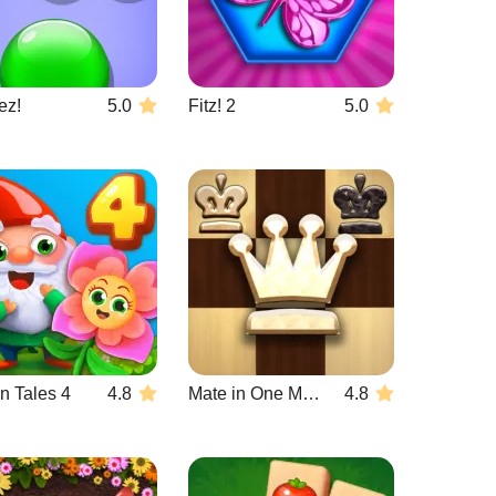
ez!
5.0
Fitz! 2
5.0
n Tales 4
4.8
Mate in One Move
4.8