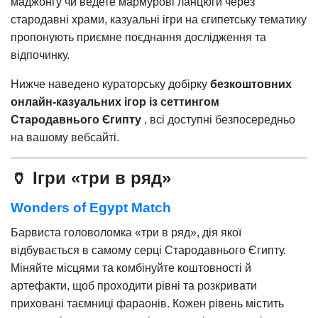
маджонгу чи ведете мармурові ланцюги через
стародавні храми, казуальні ігри на єгипетську тематику
пропонують приємне поєднання дослідження та
відпочинку.
Нижче наведено кураторську добірку
безкоштовних
онлайн-казуальних ігор із сеттингом
Стародавнього Єгипту
, всі доступні безпосередньо
на вашому вебсайті.
🏺 Ігри «три в ряд»
Wonders of Egypt Match
Барвиста головоломка «три в ряд», дія якої
відбувається в самому серці Стародавнього Єгипту.
Міняйте місцями та комбінуйте коштовності й
артефакти, щоб проходити рівні та розкривати
приховані таємниці фараонів. Кожен рівень містить