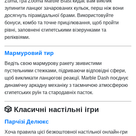
Zuma, гра Zooma Marble Blast кидає вам виклик
зупинити ланцюг зачарованих кульок, перш ніж вони
досягнуть пірамідальної брами. Використовуйте
бонуси, комбо та точне прицілювання, щоб пройти
рівні, заповнені єгипетськими візерунками та
реліквіями.
Мармуровий тир
Ведіть свою мармурову ракету звивистими
пустельними стежками, підриваючи відповідні сфери,
щоб викликати ланцюгові реакції. Marble Dash поєднує
динамічну аркадну механіку з таємничою атмосферою
єгипетських руїн та стародавніх пасток.
🎲 Класичні настільні ігри
Парчізі Делюкс
Хоча правила цієї безкоштовної настільної онлайн-гри