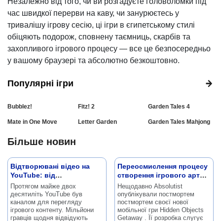
Незалежно від того, чи ви розгадуєте головоломки під
час швидкої перерви на каву, чи занурюєтесь у
тривалішу ігрову сесію, ці ігри в єгипетському стилі
обіцяють подорож, сповнену таємниць, скарбів та
захопливого ігрового процесу — все це безпосередньо
у вашому браузері та абсолютно безкоштовно.
Популярні ігри
Bubblez!
Fitz! 2
Garden Tales 4
Mate in One Move
Letter Garden
Garden Tales Mahjong
Більше новин
Відтворювані відео на
Переосмислення процесу
YouTube: від
створення ігрового арту
експерименту до
на прикладі Hidden
Протягом майже двох
Нещодавно Absolutist
офіційного контенту
Objects Getaway
десятиліть YouTube був
опублікували постмортем
каналом для перегляду
постмортем своєї нової
ігрового контенту.
Мільйони
мобільної гри Hidden Objects
гравців щодня відвідують
Getaway .
Її розробка слугує