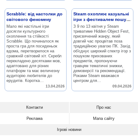
Scrabble: від настолки до
Steam охоплює казуальні
світового феномену
ігри з фестивалем пошуку
предметів
Мало які настільні ігри
З 9 по 13 квітня у Steam
досягли культурного
триватиме Hidden Object Fest,
охоплення та стійкості
присвячений жанру, який
Scrabble.
Що починалося як
довгий час процвітав поза
проста гра для посиденьок
традиційною увагою ПК.
Захід
вдома, перетворилося на
об'єднує широкий спектр ігор з
сравжній світовий хіт.
Скребл
пошуком прихованих
перекладено десятками мов,
предметів, пропонуючи
адаптовано для різних
гравцям тематичні знижки,
платформ та має величезну
демоверсії та рекомендації.
аудиторію любителів до
Роками Steam вважався
ерудитів.
Коротка…
центром для…
13.04.2026
09.04.2026
Контакти
Про нас
Реклама
Мапа сайту
Ігрові новини