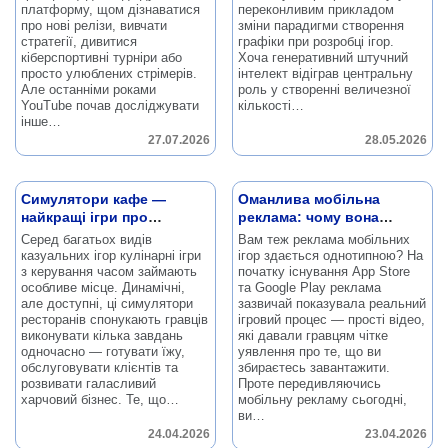
платформу, щом дізнаватися
переконливим прикладом
про нові релізи, вивчати
зміни парадигми створення
стратегії, дивитися
графіки при розробці ігор.
кіберспортивні турніри або
Хоча генеративний штучний
просто улюблених стрімерів.
інтелект відіграв центральну
Але останніми роками
роль у створенні величезної
YouTube почав досліджувати
кількості…
інше…
27.07.2026
28.05.2026
Симулятори кафе —
Оманлива мобільна
найкращі ігри про
реклама: чому вона
керування часом
працює
Серед багатьох видів
Вам теж реклама мобільних
казуальних ігор кулінарні ігри
ігор здається однотипною?
На
з керування часом займають
початку існування App Store
особливе місце.
Динамічні,
та Google Play реклама
але доступні, ці симулятори
зазвичай показувала реальний
ресторанів спонукають гравців
ігровий процес — прості відео,
виконувати кілька завдань
які давали гравцям чітке
одночасно — готувати їжу,
уявлення про те, що ви
обслуговувати клієнтів та
збираєтесь завантажити.
розвивати галасливий
Проте передивляючись
харчовий бізнес.
Те, що…
мобільну рекламу сьогодні,
ви…
24.04.2026
23.04.2026