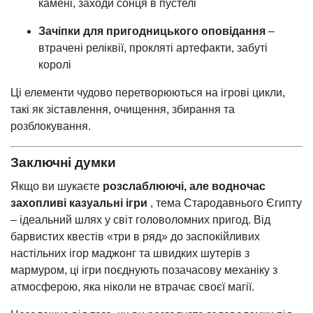
камені, заходи сонця в пустелі
Зачіпки для пригодницького оповідання
–
втрачені реліквії, прокляті артефакти, забуті
королі
Ці елементи чудово перетворюються на ігрові цикли,
такі як зіставлення, очищення, збирання та
розблокування.
Заключні думки
Якщо ви шукаєте
розслаблюючі, але водночас
захопливі казуальні ігри
, тема Стародавнього Єгипту
– ідеальний шлях у світ головоломних пригод. Від
барвистих квестів «три в ряд» до заспокійливих
настільних ігор маджонг та швидких шутерів з
мармуром, ці ігри поєднують позачасову механіку з
атмосферою, яка ніколи не втрачає своєї магії.