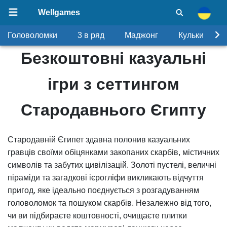
Wellgames
Головоломки
3 в ряд
Маджонг
Кульки
Безкоштовні казуальні
ігри з сеттингом
Стародавнього Єгипту
Стародавній Єгипет здавна полонив казуальних
гравців своїми обіцянками закопаних скарбів, містичних
символів та забутих цивілізацій. Золоті пустелі, величні
піраміди та загадкові ієрогліфи викликають відчуття
пригод, яке ідеально поєднується з розгадуванням
головоломок та пошуком скарбів. Незалежно від того,
чи ви підбираєте коштовності, очищаєте плитки