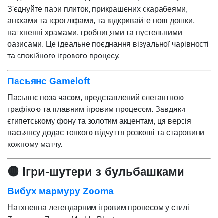
З'єднуйте пари плиток, прикрашених скарабеями,
анкхами та ієрогліфами, та відкривайте нові дошки,
натхненні храмами, гробницями та пустельними
оазисами. Це ідеальне поєднання візуальної чарівності
та спокійного ігрового процесу.
Пасьянс Gameloft
Пасьянс поза часом, представлений елегантною
графікою та плавним ігровим процесом. Завдяки
єгипетському фону та золотим акцентам, ця версія
пасьянсу додає тонкого відчуття розкоші та старовини
кожному матчу.
🟡 Ігри-шутери з бульбашками
Вибух мармуру Zooma
Натхненна легендарним ігровим процесом у стилі