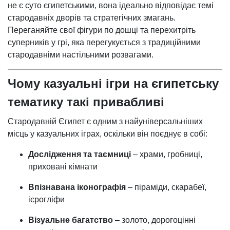
не є суто єгипетськими, вона ідеально відповідає темі
стародавніх дворів та стратегічних змагань.
Переганяйте свої фігури по дошці та перехитріть
суперників у грі, яка перегукується з традиційними
стародавніми настільними розвагами.
Чому казуальні ігри на єгипетську
тематику такі привабливі
Стародавній Єгипет є одним з найуніверсальніших
місць у казуальних іграх, оскільки він поєднує в собі:
Дослідження та таємниці
– храми, гробниці,
приховані кімнати
Впізнавана іконографія
– піраміди, скарабеї,
ієрогліфи
Візуальне багатство
– золото, дорогоцінні