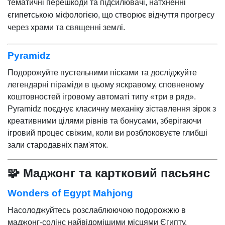
тематичні перешкоди та підсилювачі, натхненні
єгипетською міфологією, що створює відчуття прогресу
через храми та священні землі.
Pyramidz
Подорожуйте пустельними пісками та досліджуйте
легендарні піраміди в цьому яскравому, сповненому
коштовностей ігровому автоматі типу «три в ряд».
Pyramidz поєднує класичну механіку зіставлення зірок з
креативними цілями рівнів та бонусами, зберігаючи
ігровий процес свіжим, коли ви розблоковуєте глибші
зали стародавніх пам'яток.
🧩 Маджонг та картковий пасьянс
Wonders of Egypt Mahjong
Насолоджуйтесь розслаблюючою подорожжю в
маджонг-солінс найвідомішими місцями Єгипту.