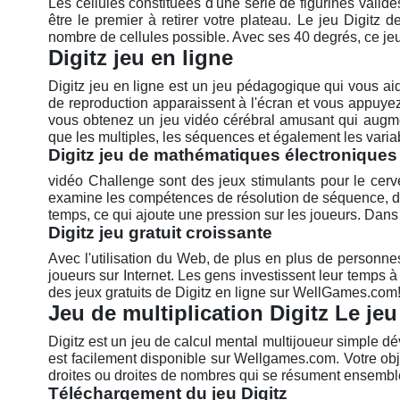
Les cellules constituées d'une série de figurines vali
être le premier à retirer votre plateau. Le jeu Digit
nombre de cellules possible. Avec ses 40 degrés, ce je
Digitz jeu en ligne
Digitz jeu en ligne est un jeu pédagogique qui vous a
de reproduction apparaissent à l'écran et vous appuyez 
vous obtenez un jeu vidéo cérébral amusant qui augmen
que les multiples, les séquences et également les varia
Digitz jeu de mathématiques électroniques
vidéo Challenge sont des jeux stimulants pour le cer
examine les compétences de résolution de séquence, de
temps, ce qui ajoute une pression sur les joueurs. Dan
Digitz jeu gratuit croissante
Avec l'utilisation du Web, de plus en plus de personne
joueurs sur Internet. Les gens investissent leur temps 
des jeux gratuits de Digitz en ligne sur WellGames.com
Jeu de multiplication Digitz Le jeu
Digitz est un jeu de calcul mental multijoueur simple dé
est facilement disponible sur Wellgames.com. Votre objec
droites ou droites de nombres qui se résument ensemble e
Téléchargement du jeu Digitz