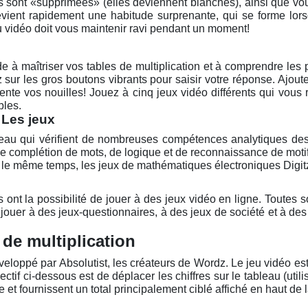
des sont «supprimées» (elles deviennent blanches), ainsi que vo
z devient rapidement une habitude surprenante, qui se forme 
u vidéo doit vous maintenir ravi pendant un moment!
ide à maîtriser vos tables de multiplication et à comprendre l
sur les gros boutons vibrants pour saisir votre réponse. Ajoute
te vos nouilles! Jouez à cinq jeux vidéo différents qui vous 
bles.
 Les jeux
veau qui vérifient de nombreuses compétences analytiques des
 complétion de mots, de logique et de reconnaissance de motif
s le même temps, les jeux de mathématiques électroniques Digit
s ont la possibilité de jouer à des jeux vidéo en ligne. Toute
à jouer à des jeux-questionnaires, à des jeux de société et à d
!
 de multiplication
veloppé par Absolutist, les créateurs de Wordz. Le jeu vidéo est
tif ci-dessous est de déplacer les chiffres sur le tableau (utili
t fournissent un total principalement ciblé affiché en haut de la