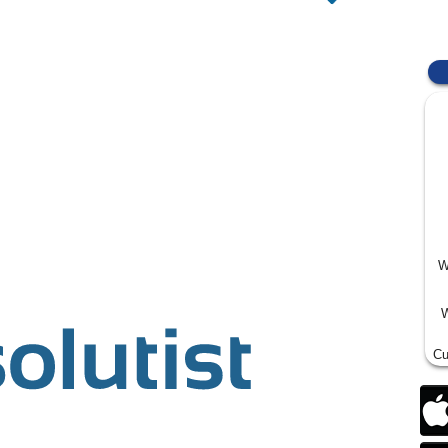
W
W
Cu