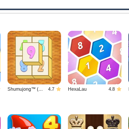
Shumujong™ (digitz mahjong)
4.7
HexaLau
4.8