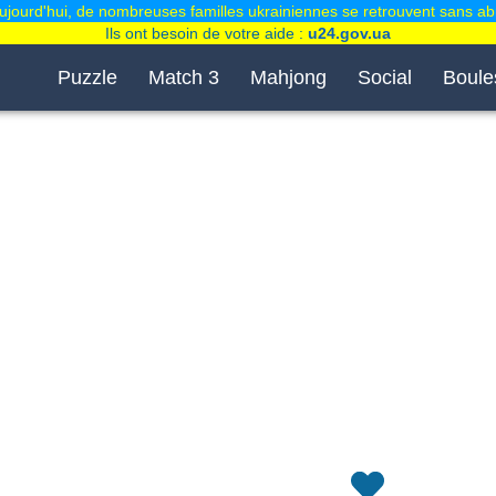
ujourd'hui, de nombreuses familles ukrainiennes se retrouvent sans abr
Ils ont besoin de votre aide :
u24.gov.ua
Puzzle
Match 3
Mahjong
Social
Boule