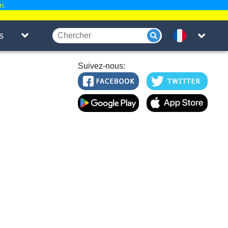
i.
s
Suivez-nous: