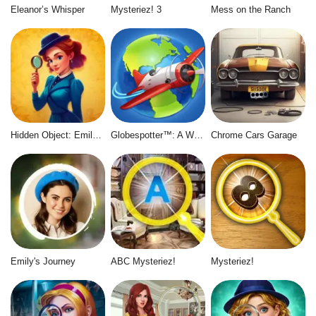
Eleanor’s Whisper
Mysteriez! 3
Mess on the Ranch
Hidden Object: Emily's Case
Globespotter™: A World of Difference™
Chrome Cars Garage
Emily's Journey
ABC Mysteriez!
Mysteriez!