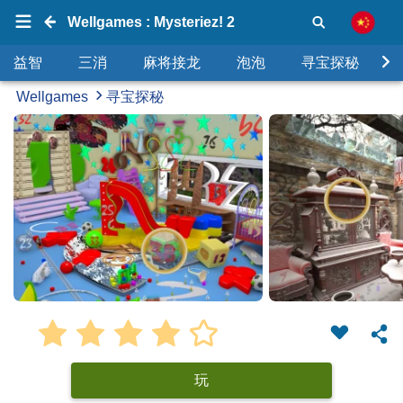
Wellgames : Mysteriez! 2
益智
三消
麻将接龙
泡泡
寻宝探秘
Wellgames
寻宝探秘
玩