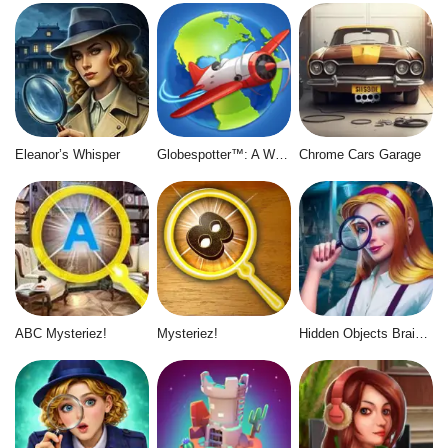
Eleanor’s Whisper
Globespotter™: A World of Difference™
Chrome Cars Garage
ABC Mysteriez!
Mysteriez!
Hidden Objects Brain Teaser