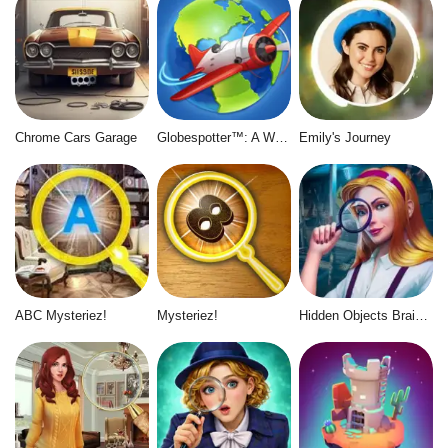
Chrome Cars Garage
Globespotter™: A World of Difference™
Emily's Journey
ABC Mysteriez!
Mysteriez!
Hidden Objects Brain Teaser