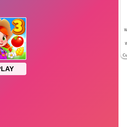
W
W
Cu