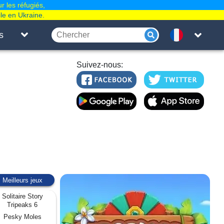
r les réfugiés,
le en Ukraine.
s
Suivez-nous:
Meilleurs jeux
Solitaire Story
Tripeaks 6
Pesky Moles