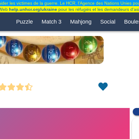
der les victimes de la guerre. Le HCR, l'Agence des Nations Unies pou
e Web
help.unhcr.org/ukraine
pour les réfugiés et les demandeurs d'asi
Puzzle
Match 3
Mahjong
Social
Boule