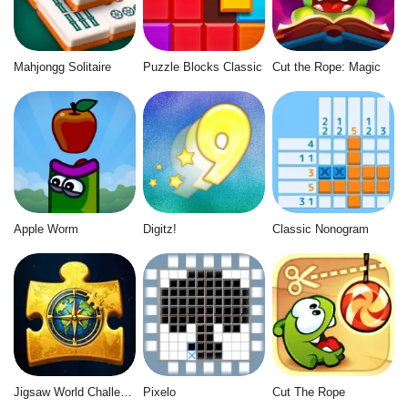
Mahjongg Solitaire
Puzzle Blocks Classic
Cut the Rope: Magic
Apple Worm
Digitz!
Classic Nonogram
Jigsaw World Challenge
Pixelo
Cut The Rope