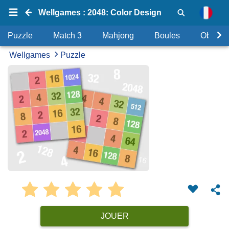
Wellgames : 2048: Color Design
Puzzle
Match 3
Mahjong
Boules
Objets
Wellgames
Puzzle
JOUER