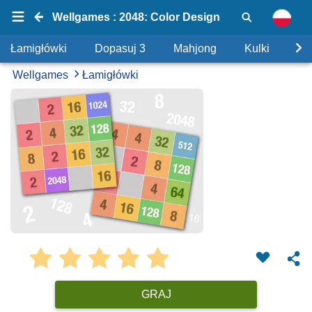
Wellgames : 2048: Color Design
Łamigłówki
Dopasuj 3
Mahjong
Kulki
Uk
Wellgames
Łamigłówki
GRAJ