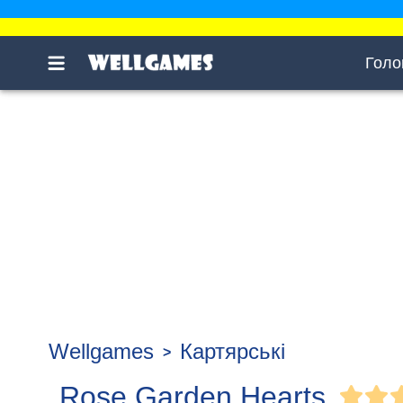
Голо
Wellgames
Картярські
Rose Garden Hearts