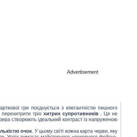
Advertisement
карткової гри поєднується з елегантністю пишного
я перехитрити тріо
хитрих супротивників
. Це не
осфера створюють ідеальний контраст із напруженою
лькістю очок
. У цьому світі кожна карта черви, яку
ок. Успіх вимагає майстерного «покерного фейсу»,