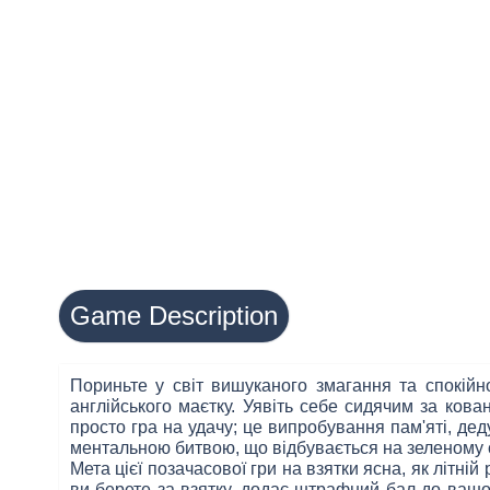
Game Description
Пориньте у світ вишуканого змагання та спокійн
англійського маєтку. Уявіть себе сидячим за кова
просто гра на удачу; це випробування пам'яті, де
ментальною битвою, що відбувається на зеленому с
Мета цієї позачасової гри на взятки ясна, як літній 
ви берете за взятку, додає штрафний бал до вашог