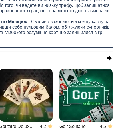
д того, чи ведете ви низьку трефу, щоб залишатися
 прорахований з грацією справжнього джентльмена чи
 по Місяцю»
. Сміливо захоплюючи кожну карту на
одивши себе нульовим балом, обтяжуючи суперників
 глибокого розуміння карт, що залишилися в грі.
Solitaire Deluxe Edition
4.2
Golf Solitaire
4.5