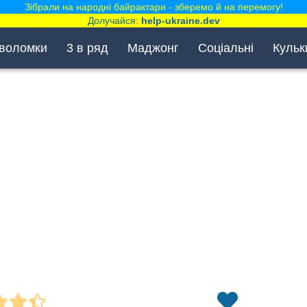
Зібрали на народні байрактари - зберемо й на перемогу!
Долучайся:
help-ukraine.dev
воломки
3 в ряд
Маджонг
Соціальні
Кульк