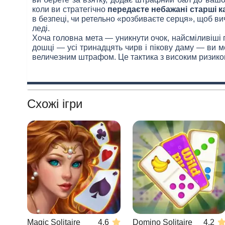
коли ви стратегічно
передаєте небажані старші к
в безпеці, чи ретельно «розбиваєте серця», щоб ви
леді.
Хоча головна мета — уникнути очок, найсміливіші
дошці — усі тринадцять чирв і пікову даму — ви 
величезним штрафом. Це тактика з високим ризиком 
Схожі ігри
Magic Solitaire
4.6
Domino Solitaire
4.2