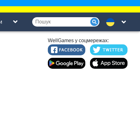
и
WellGames у соцмережах: