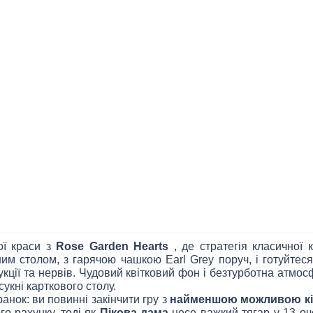
ої краси з
Rose Garden Hearts
, де стратегія класичної 
ним столом, з гарячою чашкою Earl Grey поруч, і готуйтес
дукції та нервів. Чудовий квітковий фон і безтурботна атм
укні карткового столу.
ранок: ви повинні закінчити гру з
найменшою можливою кі
о рахунку, тоді як
Пікова дама
несе важкий тягар у 13 оч