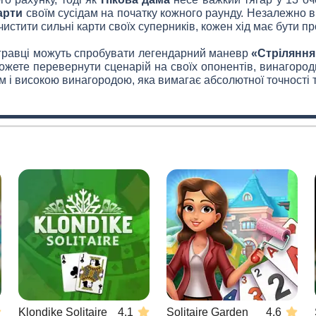
арти
своїм сусідам на початку кожного раунду. Незалежно ві
чистити сильні карти своїх суперників, кожен хід має бути
 гравці можуть спробувати легендарний маневр
«Стріляння
можете перевернути сценарій на своїх опонентів, винагор
і високою винагородою, яка вимагає абсолютної точності та
Klondike Solitaire
4.1
Solitaire Garden
4.6