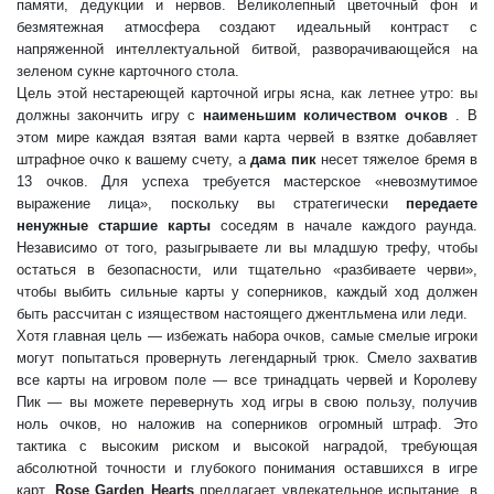
памяти, дедукции и нервов. Великолепный цветочный фон и
безмятежная атмосфера создают идеальный контраст с
напряженной интеллектуальной битвой, разворачивающейся на
зеленом сукне карточного стола.
Цель этой нестареющей карточной игры ясна, как летнее утро: вы
должны закончить игру с
наименьшим количеством очков
. В
этом мире каждая взятая вами карта червей в взятке добавляет
штрафное очко к вашему счету, а
дама пик
несет тяжелое бремя в
13 очков. Для успеха требуется мастерское «невозмутимое
выражение лица», поскольку вы стратегически
передаете
ненужные старшие карты
соседям в начале каждого раунда.
Независимо от того, разыгрываете ли вы младшую трефу, чтобы
остаться в безопасности, или тщательно «разбиваете черви»,
чтобы выбить сильные карты у соперников, каждый ход должен
быть рассчитан с изяществом настоящего джентльмена или леди.
Хотя главная цель — избежать набора очков, самые смелые игроки
могут попытаться провернуть легендарный трюк. Смело захватив
все карты на игровом поле — все тринадцать червей и Королеву
Пик — вы можете перевернуть ход игры в свою пользу, получив
ноль очков, но наложив на соперников огромный штраф. Это
тактика с высоким риском и высокой наградой, требующая
абсолютной точности и глубокого понимания оставшихся в игре
карт.
Rose Garden Hearts
предлагает увлекательное испытание, в