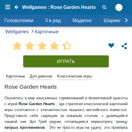
Wellgames : Rose Garden Hearts
Головоломки
3 в ряд
Маджонг
Шарики
Wellgames
Карточные
ИГРАТЬ
Карточные
Для девочек
Классические игры
Rose Garden Hearts
Окунитесь в мир изысканных соревнований и безмятежной красоты
с игрой
Rose Garden Hearts
, где стратегия классической карточной
игры сочетается с элегантностью пышного английского поместья.
Представьте себя сидящим за кованым столом, с дымящейся
чашкой чая Эрл Грей рядом, готовящимся перехитрить троицу
хитрых противников
. Это не просто игра на удачу; это проверка