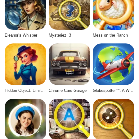
Eleanor’s Whisper
Mysteriez! 3
Mess on the Ranch
Hidden Object: Emily's Case
Chrome Cars Garage
Globespotter™: A World of Difference™