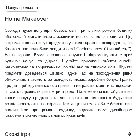
Пошук предметів
Home Makeover
Сьогодні дуже популярні безкоштовні ігри, в яких ремонт будинку
або хоча б кімнати можна закінчити всього за кілька хвилин. Це,
зокрема, ігри на пошук предметів у стилі гаражних розпродажів, які
багато з нас полюбили завдяки серії Gardenscapes ("Дивний сад").
Наша героїня Емма сповнена рішучості відремонтувати старий
будинок бабусі та дідуся. Шукайте приховані об’єкти онлайн
безкоштовно за зображенням, по тіні або за списком слів. Шукати
предмети доведеться швидко, адже час на проходження рівня
обмежений, натомість за швидкість можна заробити бонус. Грайте
щодня, щоб крутити колесо призів та вигравати монети та підказки,
а також відкривати рівні «три в ряд». Ви можете масштабувати всі
сцени пошуку предметів та легко грати на телефоні з будь-якою
роздільною здатністю екрана. Тож якщо ви теж любите безкоштовні
онлайн ігри про ремонт будинку, відчуйте себе дизайнером
інтер’єру з новою грою на пошук предметів.
Схожі ігри