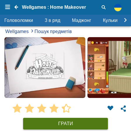
Wellgames : Home Makeover
Головоломки
3 в ряд
Маджонг
Кульки
Wellgames
Пошук предметів
ГРАТИ