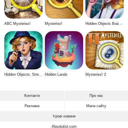
ABC Mysteriez!
Mysteriez!
Hidden Objects Brain Teaser
Hidden Objects: Street of Secrets
Hidden Lands
Mysteriez! 2
Контакти
Про нас
Реклама
Мапа сайту
Ігрові новини
Absolutist.com