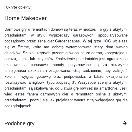
Ukryte obiekty
Home Makeover
Darmowe gry o remontach domów są teraz w modzie. To gry z ukrytymi
przedmiotami w stylu wyprzedaży garażowych, spopularyzowane
początkowo przez serię gier Gardenscapes. W tej grze HOG wcielasz
się w Emmę, która ma ochotę wyremontować stary dom swoich
dziadków. Szukaj ukrytych przedmiotów online za darmo, korzystając z
obrazu, cienia lub listy słów. Znalezienie przedmiotów jest ograniczone
czasowo, a bonusowe monety przyznawane są za niezwykłe
umiejętności szukania i znajdowania. Graj codziennie, aby zakręcić
kołem i wygrać gotówkę oraz podpowiedzi, a także okazjonalnie
rozwiązywać łamigłówki typu „dopasuj 3”. Wszystkie sceny z ukrytymi
przedmiotami są skalowalne, co ułatwia grę również na smartfonie. Jeśli
więc jesteś fanem darmowych gier o remontach online z ukrytymi
przedmiotami, poczuj się jak projektant wnętrz z tą wciągającą grą dla
początkujących.
Podobne gry