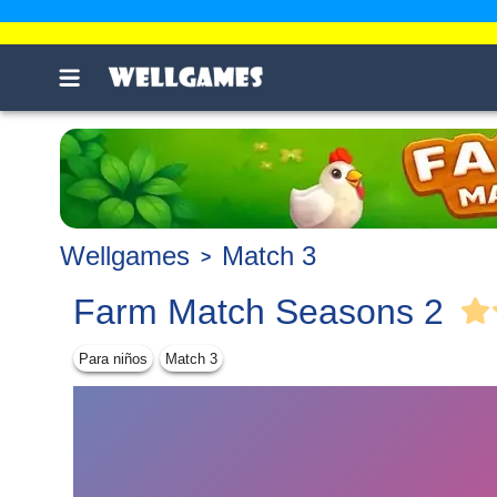
Wellgames
Match 3
Farm Match Seasons 2
Para niños
Match 3