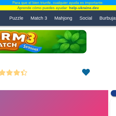
Para que el bien triunfe, cualquier ayuda es importante.
Aprende cómo puedes ayudar:
help-ukraine.dev
Puzzle
Match 3
Mahjong
Social
Burbuja