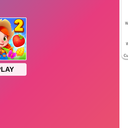
W
W
Cu