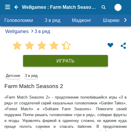
Wellgames : Farm Match Seasons 2
Головоломки
3 в ряд
Маджонг
Шарики
Wellgames
3 в ряд
ИГРАТЬ
Детские
3 в ряд
Farm Match Seasons 2
«Farm Match Seasons 2» - продолжение полюбившейся игры «3 в
ряд» от создателей серий казуальных головоломок «Garden Tales»,
«Forest Match» и «Solitaire Farm Seasons». Помогите своей
подружке Поппи решать головоломки «три в ряд», собирая фрукты
и ягоды. Управлять фермой в одиночку сложно, но вдвоем куда
проще полоть сорняки и спасать бабочек. В продолжении