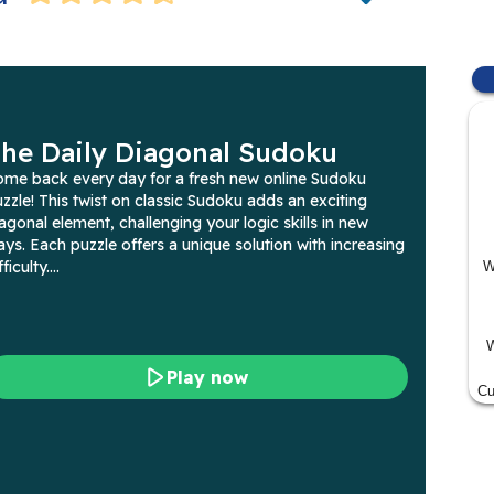
W
W
Cu