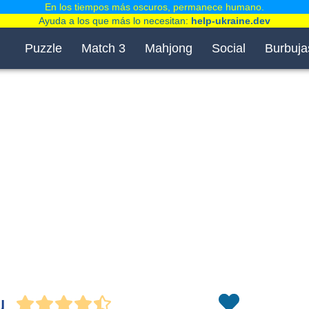
En los tiempos más oscuros, permanece humano.
Ayuda a los que más lo necesitan:
help-ukraine.dev
Puzzle
Match 3
Mahjong
Social
Burbuja
u