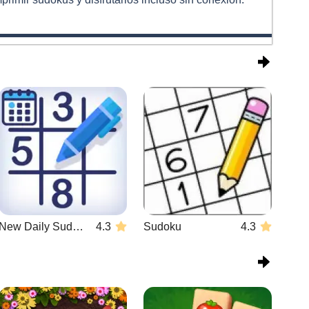
New Daily Sudoku
4.3
Sudoku
4.3