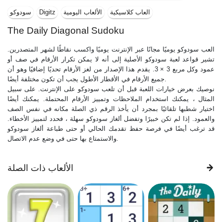
العاب كلاسيكية
الألعاب اليومية
Digitz
سودوكو
The Daily Diagonal Sudoku
العب سودوكو يوميًا مجانًا عبر الإنترنت يوميًا واكسب نقاطًا لشهر المتصدرين.
تشير قواعد لعبة سودوكو الأصلية إلى أنه لا يمكن تكرار الأرقام في صف أو
عمود وكل مربع 3 × 3. يقدم هذا الإصدار من لغز الأرقام تحديًا إضافيًا وهو أن
جميع الأرقام في الأقطار الأطول يجب أن تكون مختلفة أيضًا.
نوصيك بعرض خيارات اللعبة قبل أن تلعب سودوكو على الإنترنت. على سبيل
المثال ، يمكنك استخدام الملاحظات وتمييز الأرقام المحتملة. يمكنك أيضًا
اختيار شطبها تلقائيًا بمجرد أن يأخذ الرقم ذي الصلة مكانه في نفس الصف
والعمود. إذا لم تكن خبيرًا وتفضل ألغاز سودوكو سهلة ، فحدد لتمييز الأخطاء.
قد ترغب أيضًا في فرصة حفظ تقدمك الحالي أو حتى طباعة ألغاز سودوكو
والاستمتاع بها حتى في وضع عدم الاتصال.
الألعاب ذات الصلة