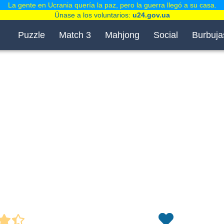
La gente en Ucrania quería la paz, pero la guerra llegó a su casa.
Únase a los voluntarios:
u24.gov.ua
Puzzle
Match 3
Mahjong
Social
Burbuja