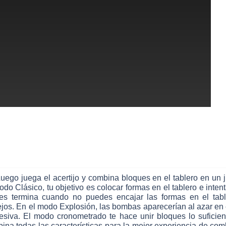
ego juega el acertijo y combina bloques en el tablero en un 
 Clásico, tu objetivo es colocar formas en el tablero e intenta
oques termina cuando no puedes encajar las formas en el ta
s. En el modo Explosión, las bombas aparecerían al azar en el
resiva. El modo cronometrado te hace unir bloques lo suficie
ina todas las características para la mejor experiencia de comb