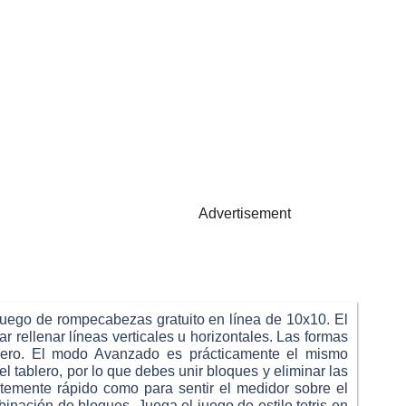
Advertisement
juego de rompecabezas gratuito en línea de 10x10. El
r rellenar líneas verticales u horizontales. Las formas
blero. El modo Avanzado es prácticamente el mismo
 tablero, por lo que debes unir bloques y eliminar las
ntemente rápido como para sentir el medidor sobre el
inación de bloques. Juega el juego de estilo tetris en