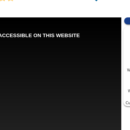
W
W
Cu