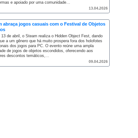
formas e apoiado por uma comunidade…
13.04.2026
 abraça jogos casuais com o Festival de Objetos
tos
 13 de abril, o Steam realiza o Hidden Object Fest, dando
ue a um gênero que há muito prospera fora dos holofotes
ionais dos jogos para PC.
O evento reúne uma ampla
ade de jogos de objetos escondidos, oferecendo aos
ores descontos temáticos,…
09.04.2026