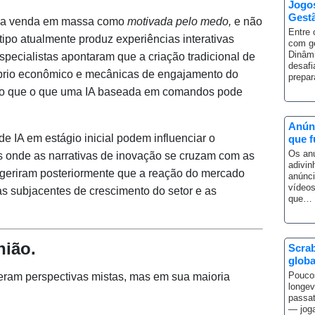
Jogo
Gest
am a venda em massa como
motivada pelo medo,
e não
Entre 
ipo atualmente produz experiências interativas
com g
Dinâmi
specialistas apontaram que a criação tradicional de
desafi
líbrio econômico e mecânicas de engajamento do
prepa
do que o que uma IA baseada em comandos pode
Anúnc
 IA em estágio inicial podem influenciar o
que 
Os anú
 onde as narrativas de inovação se cruzam com as
adivin
sugeriram posteriormente que a reação do mercado
anúnci
vídeos
s subjacentes de crescimento do setor e as
que…
nião.
Scrab
globa
Poucos
eceram perspectivas mistas, mas em sua maioria
longev
passa
— joga