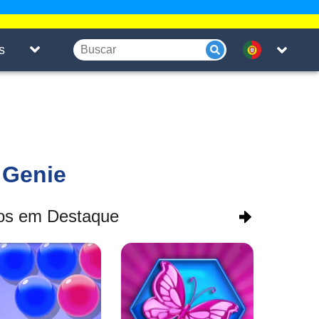
s
 Genie
os em Destaque