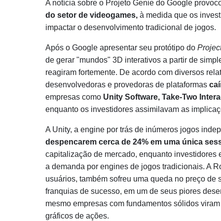
A notícia sobre o Projeto Genie do Google provo
do setor de videogames,
à medida que os invest
impactar o desenvolvimento tradicional de jogos.
Após o Google apresentar seu protótipo do
Projec
de gerar "mundos" 3D interativos a partir de sim
reagiram fortemente. De acordo com diversos relat
desenvolvedoras e provedoras de plataformas
caí
empresas como
Unity Software, Take-Two Inter
enquanto os investidores assimilavam as implicaç
A Unity, a engine por trás de inúmeros jogos inde
despencarem cerca de 24% em uma única ses
capitalização de mercado, enquanto investidores
a demanda por engines de jogos tradicionais. A 
usuários, também sofreu uma queda no preço de s
franquias de sucesso, em um de seus piores des
mesmo empresas com fundamentos sólidos viram o
gráficos de ações.