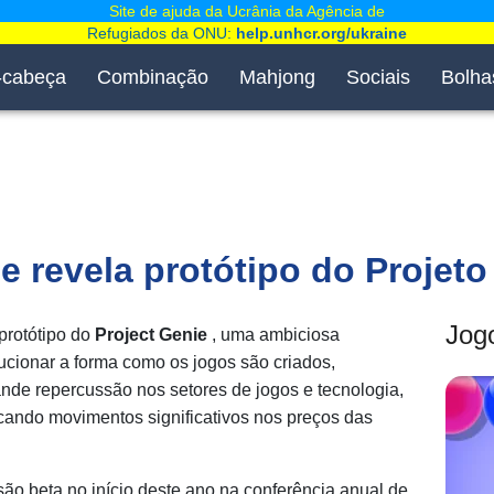
Site de ajuda da Ucrânia da Agência de
Refugiados da ONU:
help.unhcr.org/ukraine
-cabeça
Combinação
Mahjong
Sociais
Bolha
e revela protótipo do Projeto
Jog
protótipo do
Project Genie
, uma ambiciosa
volucionar a forma como os jogos são criados,
nde repercussão nos setores de jogos e tecnologia,
cando movimentos significativos nos preços das
ão beta no início deste ano na conferência anual de