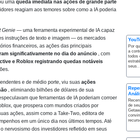
cou uma
queda imediata nas ações de grande parte
idores reagiam aos temores sobre como a IA poderia
t Genie
— uma ferramenta experimental de IA capaz
ples instruções de texto e imagem — os mercados
YouTu
órios financeiros, as ações das principais
Por qu
a cont
ram significativamente no dia do anúncio
, com
todos 
active e Roblox registrando quedas notáveis
estrat
seus
ões.
pendentes e de médio porte, viu suas
ações
Repe
são
, eliminando bilhões de dólares de sua
Anál
 especulavam que ferramentas de IA poderiam corroer
Recent
Roblox, que prospera com mundos criados por
de seu
Getaw
uas ações, assim como a Take-Two, editora de
convin
recur
empenhos em um único dia nos últimos tempos. Até
 nervosismo dos investidores refletido em seus