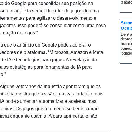
plata
ca do Google para consolidar sua posição na
disse um analista sênior do setor de jogos de uma
 ferramentas para agilizar o desenvolvimento e
Steam
ogadores, isso poderá se consolidar como uma nova
Ocul
criação de jogos.”
De 9 a
destaq
tradic
u que o anúncio do Google pode acelerar
o
varied
vedores de plataforma. “Microsoft, Amazon e Meta
jogad
de IA e tecnologias para jogos. A revelação da
uas estratégias para ferramentas de IA para
o.”
 Alguns veteranos da indústria apontaram que as
istória mostra que a visão criativa ainda é o mais
 IA pode aumentar, automatizar e acelerar, mas
icativas. Os jogos que realmente se beneficiarão
mana enquanto usam a IA para aprimorar, e não