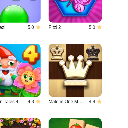
ez!
5.0
Fitz! 2
5.0
n Tales 4
4.8
Mate in One Move
4.8