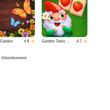
r Garden
4.8
Garden Tales Mahjong
4.7
Advertisement