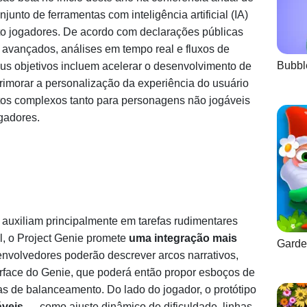
to de ferramentas com inteligência artificial (IA)
to jogadores. De acordo com declarações públicas
 avançados, análises em tempo real e fluxos de
Bubbl
eus objetivos incluem acelerar o desenvolvimento de
rimorar a personalização da experiência do usuário
os complexos tanto para personagens não jogáveis
gadores.
e auxiliam principalmente em tarefas rudimentares
, o Project Genie promete
uma integração mais
Garde
nvolvedores poderão descrever arcos narrativos,
erface do Genie, que poderá então propor esboços de
as de balanceamento. Do lado do jogador, o protótipo
áveis
— como ajuste dinâmico de dificuldade, linhas