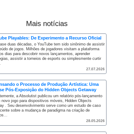
Mais notícias
be Playables: De Experimento a Recurso Oficial
ase duas décadas, o YouTube tem sido sinônimo de assistir
eúdo de jogos.
Milhões de jogadores visitam a plataforma
os dias para descobrir novos lançamentos, aprender
égias, assistir a torneios de esports ou simplesmente curtir
…
27.07.2026
nsando o Processo de Produção Artística: Uma
ise Pós-Exposição do Hidden Objects Getaway
emente, a Absolutist publicou um relatório pós-lançamento
 novo jogo para dispositivos móveis, Hidden Objects
ay .
Seu desenvolvimento serve como um estudo de caso
cente sobre a mudança de paradigma na criação de
sos…
28.05.2026