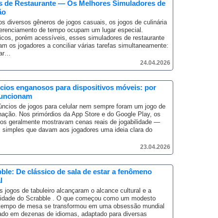
s de Restaurante — Os Melhores Simuladores de
ão
os diversos gêneros de jogos casuais, os jogos de culinária
erenciamento de tempo ocupam um lugar especial.
cos, porém acessíveis, esses simuladores de restaurante
am os jogadores a conciliar várias tarefas simultaneamente:
rar…
24.04.2026
ios enganosos para dispositivos móveis: por
funcionam
ncios de jogos para celular nem sempre foram um jogo de
hação.
Nos primórdios da App Store e do Google Play, os
os geralmente mostravam cenas reais de jogabilidade —
 simples que davam aos jogadores uma ideia clara do
23.04.2026
ble: De clássico de sala de estar a fenômeno
l
 jogos de tabuleiro alcançaram o alcance cultural e a
idade do Scrabble .
O que começou como um modesto
tempo de mesa se transformou em uma obsessão mundial
do em dezenas de idiomas, adaptado para diversas