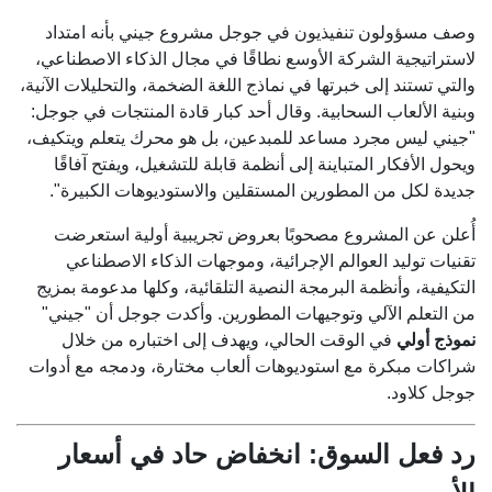
وصف مسؤولون تنفيذيون في جوجل مشروع جيني بأنه امتداد
لاستراتيجية الشركة الأوسع نطاقًا في مجال الذكاء الاصطناعي،
والتي تستند إلى خبرتها في نماذج اللغة الضخمة، والتحليلات الآنية،
وبنية الألعاب السحابية. وقال أحد كبار قادة المنتجات في جوجل:
"جيني ليس مجرد مساعد للمبدعين، بل هو محرك يتعلم ويتكيف،
ويحول الأفكار المتباينة إلى أنظمة قابلة للتشغيل، ويفتح آفاقًا
جديدة لكل من المطورين المستقلين والاستوديوهات الكبيرة".
أُعلن عن المشروع مصحوبًا بعروض تجريبية أولية استعرضت
تقنيات توليد العوالم الإجرائية، وموجهات الذكاء الاصطناعي
التكيفية، وأنظمة البرمجة النصية التلقائية، وكلها مدعومة بمزيج
من التعلم الآلي وتوجيهات المطورين. وأكدت جوجل أن "جيني"
نموذج أولي
في الوقت الحالي، ويهدف إلى اختباره من خلال
شراكات مبكرة مع استوديوهات ألعاب مختارة، ودمجه مع أدوات
جوجل كلاود.
رد فعل السوق: انخفاض حاد في أسعار