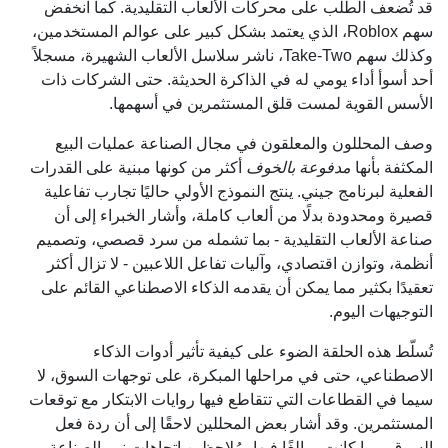
قد تُضعف الطلب على محركات الألعاب التقليدية. كما انخفض
سهم Roblox، الذي يعتمد بشكل كبير على عوالم المستخدمين،
وكذلك سهم Take-Two، ناشر سلاسل الألعاب الشهيرة، مسجلاً
أحد أسوأ أداء يومي له في الذاكرة الحديثة. حتى الشركات ذات
الأسس القوية لمست قلق المستثمرين في أسهمها.
وصف المحللون والمعلقون في مجال الصناعة عمليات البيع
المكثفة بأنها
مدفوعة بالخوف
أكثر من كونها مبنية على القدرات
الفعلية لبرنامج جيني. ينتج النموذج الأولي حاليًا تجارب تفاعلية
قصيرة ومحدودة بدلًا من ألعاب كاملة، وأشار الخبراء إلى أن
صناعة الألعاب التقليدية - بما تشمله من سرد قصصي، وتصميم
أنظمة، وتوازن اقتصادي، وآليات تفاعل اللاعبين - لا تزال أكثر
تعقيدًا بكثير مما يمكن أن يقدمه الذكاء الاصطناعي القائم على
التوجيهات اليوم.
تُسلّط هذه الحلقة الضوء على كيفية تأثير أدوات الذكاء
الاصطناعي، حتى في مراحلها المبكرة، على توجهات السوق، لا
سيما في القطاعات التي تتقاطع فيها روايات الابتكار مع توقعات
المستثمرين. وقد أشار بعض المحللين لاحقًا إلى أن ردة فعل
السوق ربما كانت مبالغًا فيها، مُلاحظين اتجاهات نمو الصناعة