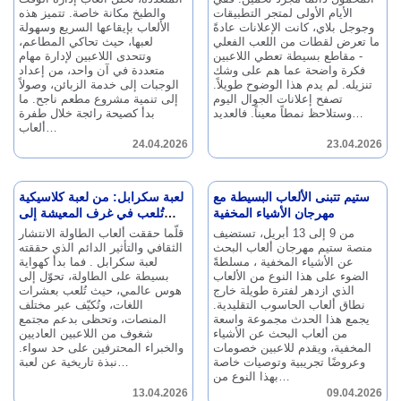
الأيام الأولى لمتجر التطبيقات
والطبخ مكانة خاصة.
تتميز هذه
وجوجل بلاي، كانت الإعلانات عادةً
الألعاب بإيقاعها السريع وسهولة
ما تعرض لقطات من اللعب الفعلي
لعبها، حيث تحاكي المطاعم،
- مقاطع بسيطة تعطي اللاعبين
وتتحدى اللاعبين لإدارة مهام
فكرة واضحة عما هم على وشك
متعددة في آن واحد، من إعداد
تنزيله.
لم يدم هذا الوضوح طويلاً.
الوجبات إلى خدمة الزبائن، وصولاً
تصفح إعلانات الجوال اليوم
إلى تنمية مشروع مطعم ناجح.
ما
فالعديد…
وستلاحظ نمطاً معيناً.
بدأ كصيحة رائجة خلال طفرة
ألعاب…
24.04.2026
23.04.2026
ستيم تتبنى الألعاب البسيطة مع
لعبة سكرابل: من لعبة كلاسيكية
مهرجان الأشياء المخفية
تُلعب في غرف المعيشة إلى
ظاهرة عالمية
من 9 إلى 13 أبريل، تستضيف
قلّما حققت ألعاب الطاولة الانتشار
منصة ستيم مهرجان ألعاب البحث
الثقافي والتأثير الدائم الذي حققته
عن الأشياء المخفية ، مسلطةً
لعبة سكرابل .
فما بدأ كهواية
الضوء على هذا النوع من الألعاب
بسيطة على الطاولة، تحوّل إلى
الذي ازدهر لفترة طويلة خارج
هوس عالمي، حيث تُلعب بعشرات
نطاق ألعاب الحاسوب التقليدية.
اللغات، وتُكيّف عبر مختلف
يجمع هذا الحدث مجموعة واسعة
المنصات، وتحظى بدعم مجتمع
من ألعاب البحث عن الأشياء
شغوف من اللاعبين العاديين
المخفية، ويقدم للاعبين خصومات
والخبراء المحترفين على حد سواء.
وعروضًا تجريبية وتوصيات خاصة
نبذة تاريخية عن لعبة…
بهذا النوع من…
13.04.2026
09.04.2026