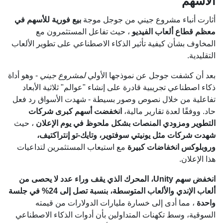
الأسهم
أثارت أنباء مشروع جيني من جوجل موجة
بيع فورية للأسهم في
معظم قطاع ألعاب الفيديو
، حيث تفاعل المستثمرون مع
المخاوف بشأن كيفية تأثير الذكاء الاصطناعي على تطوير الألعاب
التقليدية.
بعد أن كشفت جوجل عن نموذجها الأولي
لمشروع جيني
- وهو أداة
ذكاء اصطناعي تجريبية قادرة على إنشاء "عوالم" ثلاثية الأبعاد
تفاعلية من خلال نصوص وصور بسيطة - شهدت الأسواق رد فعل
حاد. ووفقًا لعدة تقارير مالية،
انخفضت أسهم كبرى شركات
التطوير ومزودي المنصات بشكل ملحوظ في يوم الإعلان
، حيث
شهدت شركات مثل يونيتي سوفتوير، وتايك-تو إنتراكتيف،
وروبلوكس انخفاضات كبيرة
مع استيعاب المستثمرين لتداعيات
هذا الإعلان.
انخفض سهم Unity، المحرك الذي يقف وراء عدد لا يحصى من
ألعاب الإندي والألعاب المتوسطة، بنسبة تصل إلى 24% في جلسة
واحدة
، مما أدى إلى خسارة مليارات الدولارات من قيمته
السوقية، وسط تكهنات المتداولين بأن أدوات الذكاء الاصطناعي