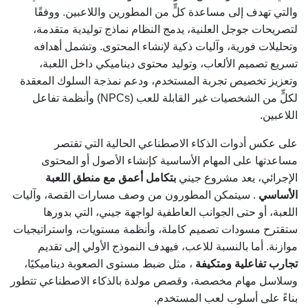
والتي تهدف إلى مساعدة كلٍّ من المطورين واللاعبين. ووفقًا
لتصريحات جوجل العلنية، يدمج النظام نماذج توليدية متقدمة،
وتحليلات فورية، وآليات ذكية لإنشاء المحتوى. وتشمل أهدافه
تسريع تصميم الألعاب، وتوليد محتوى ديناميكي داخل اللعبة،
وتعزيز تخصيص تجربة المستخدم، ودعم نمذجة السلوك المعقدة
لكلٍّ من الشخصيات غير القابلة للعب (NPCs) وأنظمة تفاعل
اللاعبين.
على عكس أدوات الذكاء الاصطناعي الحالية التي تقتصر
مساعدتها على المهام الأساسية كإنشاء الأصول أو المحتوى
الإجرائي، يعد مشروع جيني
بتكامل أعمق مع منطق اللعبة
الأساسي
. سيتمكن المطورون من وصف مسارات القصة، وآليات
اللعبة، أو حتى الجوانب العاطفية لواجهة جيني، التي بدورها
ستقترح مسودات تصميم كاملة، وأنظمة مستويات، واستراتيجيات
موازنة. أما بالنسبة للاعب، فيهدف النموذج الأولي إلى تقديم
تجارب تفاعلية ومتكيفة
، مثل ضبط مستوى الصعوبة ديناميكيًا،
وسلاسل مهام مخصصة، وقصص مولدة بالذكاء الاصطناعي تتطور
بناءً على أسلوب لعب المستخدم.