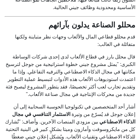
الأساسية ومحدودية وظائف جيني الحالية.
محللو الصناعة يدلون بآرائهم
قدم محللو قطاعي المال والألعاب وجهات نظر متباينة ولكنها
متفائلة في الغالب:
قال محلل بارز في قطاع الألعاب لدى إحدى شركات الوساطة
الكبرى: "يمثل مشروع جيني خطوة استراتيجية من جوجل لترسيخ
مكانتها في مجال الذكاء الاصطناعي والترفيه التفاعلي. وإذا ما
اعتمدت استوديوهات الألعاب هذه الأدوات لتبسيط عملية التطوير
وتقديم تجارب لعب أكثر تخصيصًا، فقد يتطور المشروع ليصبح فئة
جديدة من محركات الإنتاجية في مجال صناعة الألعاب."
أشار أحد المتخصصين في تكنولوجيا الحوسبة السحابية إلى أن
إعلان جوجل قد يُسرّع من وتيرة
الاستثمار التنافسي في مجال
الذكاء الاصطناعي
بين مزودي المنصات الآخرين. وأضاف: "تُشارك
كل من مايكروسوفت وأمازون وميتا بشكلٍ كبير في البنية التحتية
للذكاء الاصطناعي وتقنيات الألعاب. ويُشكل إعلان جيني ضغطًا