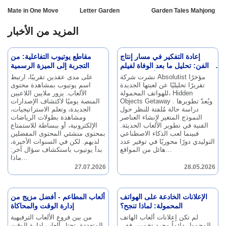
Mate in One Move
Letter Garden
Garden Tales Mahjong
المزيد من الأخبار
إعادة التفكير في مسار إنتاج
مقاطع يوتيوب التفاعلية: من
الفن: تحليل ما بعد الوفاة لفيلم
التجربة إلى الميزة الرسمية
"رحلة الأشياء الخفية"
نشرت شركة Absolutist مؤخرًا
على مدى عقدين تقريبًا، ارتبط
تقريرًا تحليليًا عن لعبتها الجديدة
اسم يوتيوب بمشاهدة محتوى
للهواتف المحمولة، Hidden
الألعاب.
يزور ملايين اللاعبين
ويُعدّ تطويرها
Objects Getaway .
المنصة يوميًا لاكتشاف الإصدارات
دراسة حالة مُلفتة للنظر حول
الجديدة، وتعلم الاستراتيجيات،
النموذج المتغير لإنشاء العناصر
ومشاهدة بطولات الرياضات
الفنية في تطوير الألعاب الحديثة.
الإلكترونية، أو ببساطة للاستمتاع
فبينما لعب الذكاء الاصطناعي
بمحتوى منشئي المحتوى المفضلين
التوليدي دورًا محوريًا في توفير عدد
لديهم.
لكن في السنوات الأخيرة،
هائل من المواقع…
بدأ يوتيوب باستكشاف سؤال آخر:
ماذا…
27.07.2026
28.05.2026
الإعلانات الخادعة على الهواتف
ألعاب المطاعم - أفضل مزيج من
المحمولة: لماذا تنجح؟
إدارة الوقت والمحاكاة
لم تكن إعلانات ألعاب الهاتف
من بين فروع الألعاب الترفيهية
المحمول دائماً مجرد تخمين.
ففي
المتعددة، تحتل ألعاب إدارة الوقت