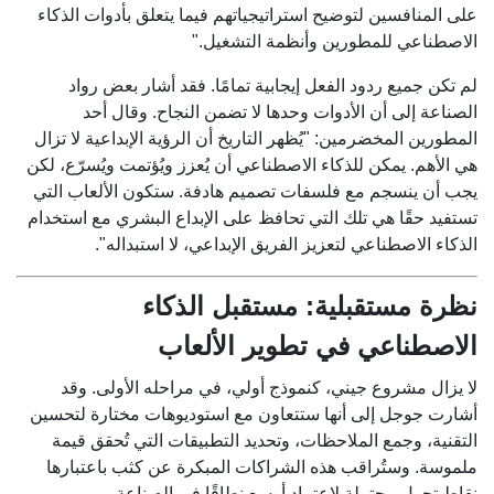
على المنافسين لتوضيح استراتيجياتهم فيما يتعلق بأدوات الذكاء
الاصطناعي للمطورين وأنظمة التشغيل."
لم تكن جميع ردود الفعل إيجابية تمامًا. فقد أشار بعض رواد
الصناعة إلى أن الأدوات وحدها لا تضمن النجاح. وقال أحد
المطورين المخضرمين: "يُظهر التاريخ أن الرؤية الإبداعية لا تزال
هي الأهم. يمكن للذكاء الاصطناعي أن يُعزز ويُؤتمت ويُسرّع، لكن
يجب أن ينسجم مع فلسفات تصميم هادفة. ستكون الألعاب التي
تستفيد حقًا هي تلك التي تحافظ على الإبداع البشري مع استخدام
الذكاء الاصطناعي لتعزيز الفريق الإبداعي، لا استبداله".
نظرة مستقبلية: مستقبل الذكاء
الاصطناعي في تطوير الألعاب
لا يزال مشروع جيني، كنموذج أولي، في مراحله الأولى. وقد
أشارت جوجل إلى أنها ستتعاون مع استوديوهات مختارة لتحسين
التقنية، وجمع الملاحظات، وتحديد التطبيقات التي تُحقق قيمة
ملموسة. وستُراقب هذه الشراكات المبكرة عن كثب باعتبارها
نقاط تحول محتملة لاعتماد أوسع نطاقًا في الصناعة.