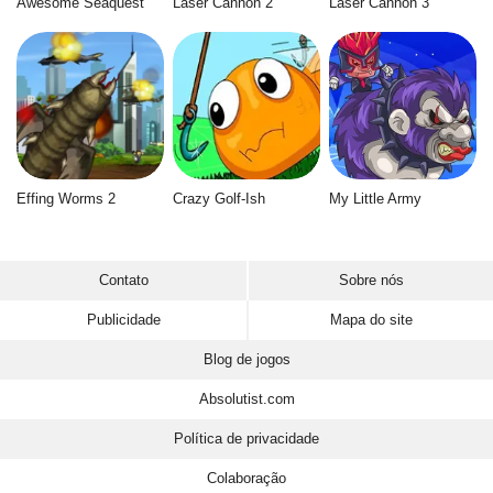
Awesome Seaquest
Laser Cannon 2
Laser Cannon 3
Effing Worms 2
Crazy Golf-Ish
My Little Army
Contato
Sobre nós
Publicidade
Mapa do site
Blog de jogos
Absolutist.com
Política de privacidade
Colaboração