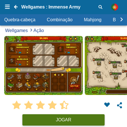
Wellgames : Immense Army
Quebra-cabeça
Combinação
Mahjong
Bolhas
Wellgames
Ação
JOGAR