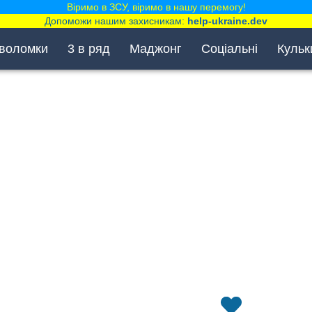
Віримо в ЗСУ, віримо в нашу перемогу!
Допоможи нашим захисникам:
help-ukraine.dev
воломки
3 в ряд
Маджонг
Соціальні
Кульк