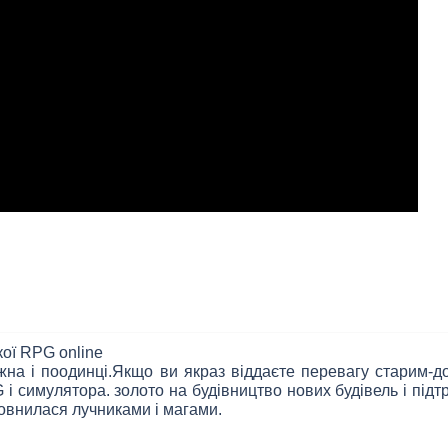
ої RPG online
ожна і поодинці.Якщо ви якраз віддаєте перевагу старим-
і симулятора. золото на будівництво нових будівель і підтр
овнилася лучниками і магами.