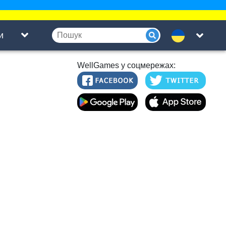
и
WellGames у соцмережах: