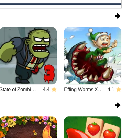
State of Zombies 3
4.4
Effing Worms Xmas
4.1