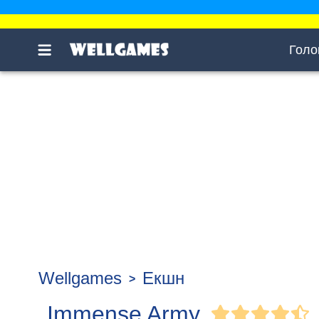
Голо
Wellgames
Екшн
Immense Army