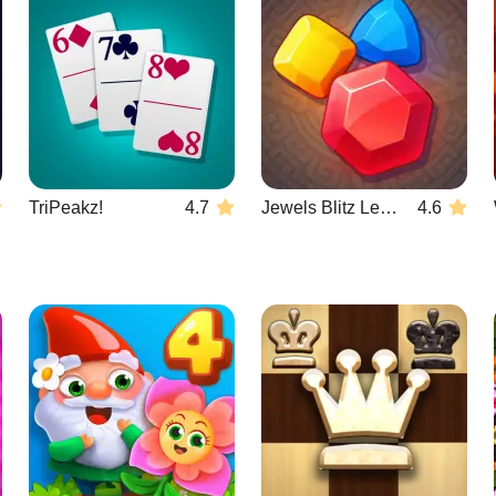
TriPeakz!
4.7
Jewels Blitz Legends
4.6