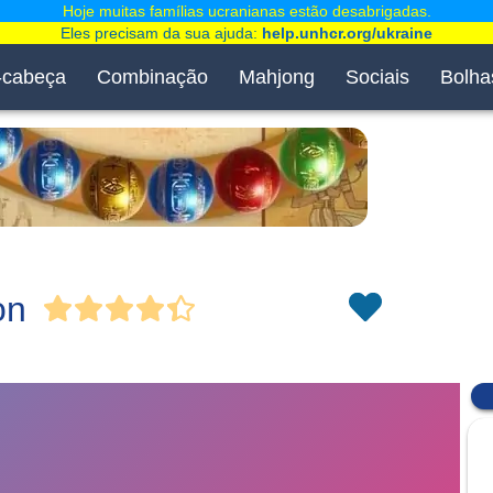
Hoje muitas famílias ucranianas estão desabrigadas.
Eles precisam da sua ajuda:
help.unhcr.org/ukraine
-cabeça
Combinação
Mahjong
Sociais
Bolha
on