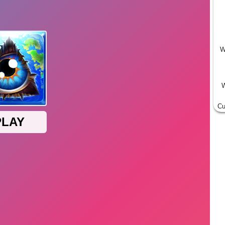
W
W
Cu