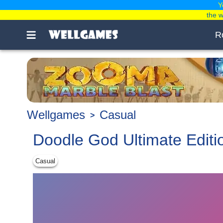
Y
the 
R
Wellgames
Casual
Doodle God Ultimate Editi
Casual