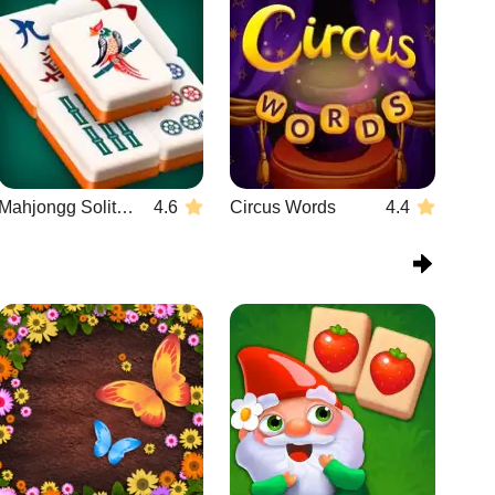
Mahjongg Solitaire
4.6
Circus Words
4.4