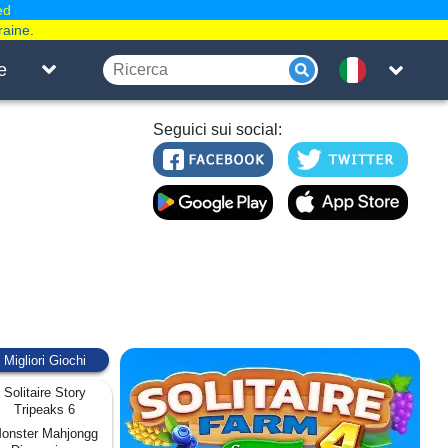
ed
raine.
e
Seguici sui social:
Migliori Giochi
Solitaire Story
Tripeaks 6
onster Mahjongg