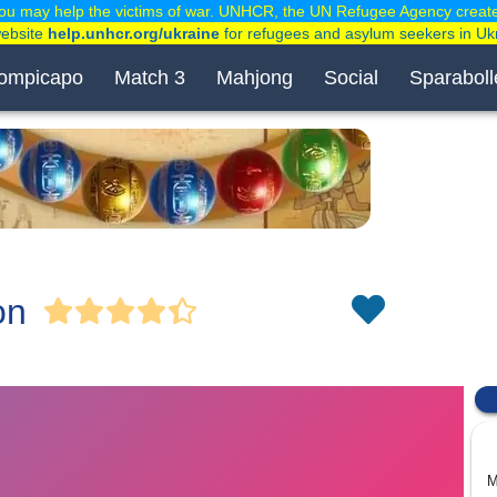
ou may help the victims of war. UNHCR, the UN Refugee Agency creat
website
help.unhcr.org/ukraine
for refugees and asylum seekers in Uk
ompicapo
Match 3
Mahjong
Social
Sparaboll
on
M